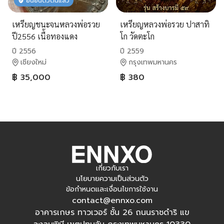
ยืนยันตัวตนแล้ว
เหรียญชนะจนหลวงพ่อรวย
เหรียญหลวงพ่อรวย ปาสาทิ
ปี2556 เนื้อทองแดง
โก วัดตะโก
หมายเลข18
จ.พระนครศรีอยุธยา📌 รุ่น
ปี 2556
ปี 2559
"สร้างบารมี" ปี ๒๕๕๙ (เนื้อ
เชียงใหม่
กรุงเทพมหานคร
อัลปาก้า)
฿ 35,000
฿ 380
เกี่ยวกับเรา
นโยบายความเป็นส่วนตัว
ข้อกำหนดและเงื่อนไขการใช้งาน
contact@ennxo.com
อาคารเกษร ทาวเวอร์ ชั้น 26 ถนนราชดำริ แข