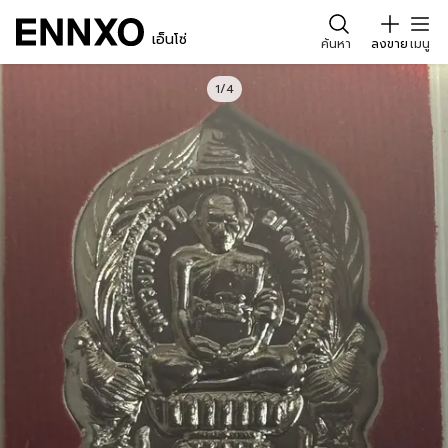
เอ็นโซ่
ค้นหา
ลงขาย
เมนู
1/4