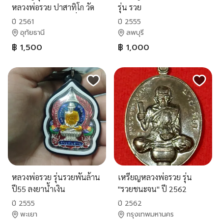
หลวงพ่อรวย ปาสาทิโก วัด
รุ่น รวย
ตะโก จ.อยุธยา ออกที่วัดหัว
ปี 2561
ปี 2555
คุ้ง ปี2561 เนื้อตกั่วหน้ากาก
อุทัยธานี
ลพบุรี
ทอง
฿ 1,500
฿ 1,000
ทิพย์(ใหญ่)สร้าง1000เหรียญ
ตอกโค๊ต155 (รับป
หลวงพ่อรวย รุ่นรวยพันล้าน
เหรียญหลวงพ่อรวย รุ่น
ปี55 ลงยาน้ำเงิน
"รวยชนะจน" ปี 2562
ปี 2555
ปี 2562
พะเยา
กรุงเทพมหานคร