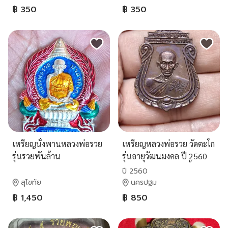
฿ 350
฿ 350
เหรียญนั่งพานหลวงพ่อรวย
เหรียญหลวงพ่อรวย วัดตะโก
รุ่นรวยพันล้าน
รุ่นอายุวัฒนมงคล ปี 2560
(อายุ 8 รอบ 96 ปี) เนื้อ
ปี 2560
ทองแดงรมดำ
สุโขทัย
นครปฐม
฿ 1,450
฿ 850