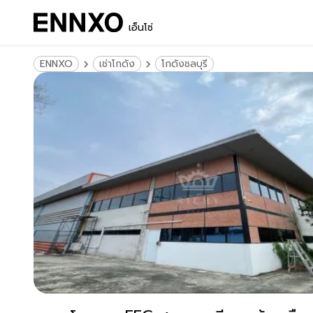
เอ็นโซ่
ENNXO
เช่าโกดัง
โกดังชลบุรี