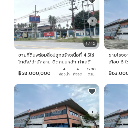
1 / 12
ขายที่ดินพร้อมสิ่งปลูกสร้างเนื้อที่ 4.5ไร่
ขายโรงงา
โกดัง/สำนักงาน ติดถนนหลัก ทำเลดี
เกือบ 6 ไร
เหมาะพัฒนาเป็นสำนักงาน ห้างร้าน คลัง
(105) และ
4
4
1200
฿
58,000,000
฿
63,00
ห้องน้ำ
ที่จอด
ตรม.
สินค้า ตำบลหนองขาม ศรีราชา ชลบุร
KK1682S