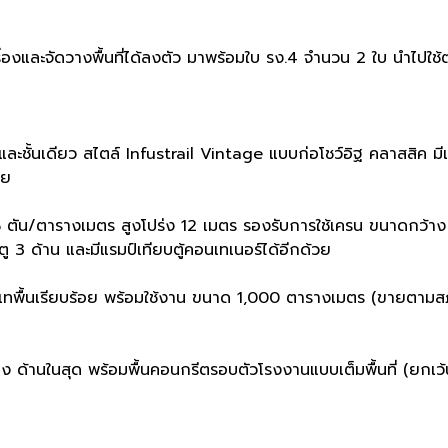
ื่องและจัดวางพื้นที่ได้ลงตัว มาพร้อมใบ รง.4 จำนวน 2 ใบ นำไปใช้ต
และชั้นเดียว สไตล์ Infustrail Vintage แบบก่อโชว์อิฐ คลาสสิค มีเ
าย
 5 ตัน/ตารางเมตร สูงโปร่ง 12 เมตร รองรับการใช้เครน ขนาดกว้า
ู 3 ด้าน และมีแรมป์เทียบตู้คอนเทเนอร์ได้อีกด้วย
และเทพื้นเรียบร้อย พร้อมใช้งาน ขนาด 1,000 ตารางเมตร (ขายตา
ง ด้านในสุด พร้อมพื้นคอนกรีตรอบตัวโรงงานแบบเต็มพื้นที่ (ยกเว