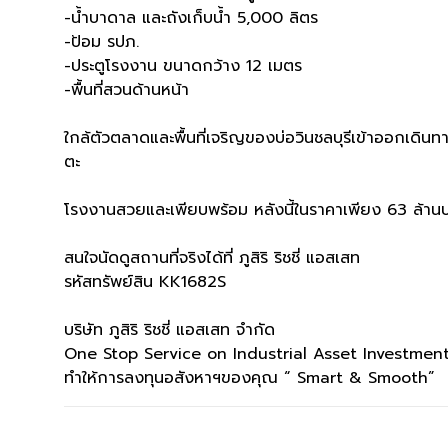
-น้ำบาดาล และถังเก็บน้ำ 5,000 ลิตร
-ป้อม รปภ.
-ประตูโรงงาน ขนาดกว้าง 12 เมตร
-พื้นที่สวนด้านหน้า
ใกล้ตัวตลาดและพื้นที่เจริญของบ่อวินชลบุรีเข้าออกเดิ
ตะ
โรงงานสวยและเพียบพร้อม หลังนี้ในราคาเพียง 63 ล้าน
สนใจนัดดูสถานที่จริงได้ที่ ภูสิริ ริชชี่ แอสเสท
รหัสทรัพย์สิน KK1682S
บริษัท ภูสิริ ริชชี่ แอสเสท จำกัด
One Stop Service on Industrial Asset Investmen
ทำให้การลงทุนอสังหาฯของคุณ “ Smart & Smooth”