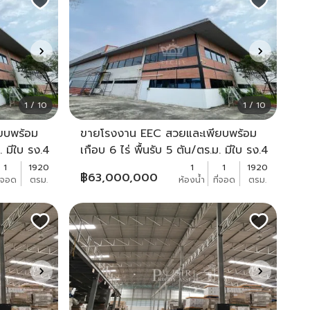
1 / 10
1 / 10
ยบพร้อม
ขายโรงงาน EEC สวยและเพียบพร้อม
. มีใบ รง.4
เกือบ 6 ไร่ พื้นรับ 5 ตัน/ตร.ม. มีใบ รง.4
น -
(105) และ 53 ใกล้ตลาดบ่อวิน -
1
1920
1
1
1920
฿
63,000,000
ี่จอด
ตรม.
ห้องน้ำ
ที่จอด
ตรม.
KK1682S