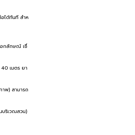
่อได้ทันที สำห
อกลักษณ์ เชื่
ง 40 เมตร ยา
มสภาพ) สามารถ
้นบริเวณสวน)