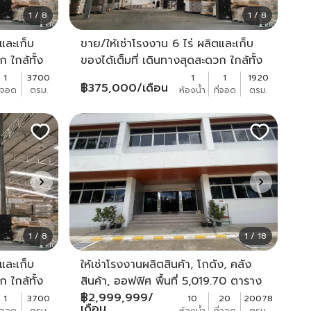
1 / 8
1 / 8
และเก็บ
ขาย/ให้เช่าโรงงาน 6 ไร่ ผลิตและเก็บ
 ใกล้ทั้ง
ของได้เต็มที่ เดินทางสุดสะดวก ใกล้ทั้ง
618S
สาย 5 และเพชรเกษม - KK2618S
1
3700
1
1
1920
฿
375,000
/เดือน
ี่จอด
ตรม.
ห้องน้ำ
ที่จอด
ตรม.
1 / 8
1 / 18
และเก็บ
ให้เช่าโรงงานผลิตสินค้า, โกดัง, คลัง
 ใกล้ทั้ง
สินค้า, ออฟฟิศ พื้นที่ 5,019.70 ตาราง
618S
วา อยูในนิคมอุตสาหกรรมอมตะซิตื้
฿
2,999,999
/
1
3700
10
20
20078
เดือน
ี่จอด
ตรม.
ห้องน้ำ
ที่จอด
ตรม.