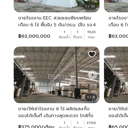
1 / 10
ขายโรงงาน EEC สวยและเพียบพร้อม
ขายโรงงา
เกือบ 6 ไร่ พื้นรับ 5 ตัน/ตร.ม. มีใบ รง.4
เกือบ 6 ไร
(105) และ 53 ใกล้ตลาดบ่อวิน -
(105) และ
1
1
1920
฿
63,000,000
฿
63,00
ห้องน้ำ
ที่จอด
ตรม.
KK1682S
KK1682S
1 / 8
ขาย/ให้เช่าโรงงาน 6 ไร่ ผลิตและเก็บ
ขาย/ให้เช
ของได้เต็มที่ เดินทางสุดสะดวก ใกล้ทั้ง
ของได้เต็
สาย 5 และเพชรเกษม - KK2618S
สาย 5 แ
1
1
3700
฿
375,000
/เดือน
฿
65,00
ห้องน้ำ
ที่จอด
ตรม.