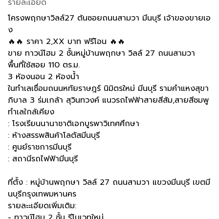
รายละเอียด
โครงพฤกษาวิลล์27 ต้นซอยถนนสามวา มีนบุรี เจ้าของขายเอ
ง
🔥🔥 ราคา 2,XX บาท ฟรีโอน 🔥🔥
ขาย ทาวน์โฮม 2 ชั้นหมู่บ้านพฤกษา วิลล์ 27 ถนนสามวา
พื้นที่ใช้สอย 110 ตร.ม.
3 ห้องนอน 2 ห้องน้ำ
ในทำเลเชื่อมถนนหทัยราษฎร์ นิมิตรใหม่ มีนบุรี รามคำแหงสุขา
ภิบาล 3 ร่มเกล้า สุวินทวงค์ แนวรถไฟฟ้าสายสีส้ม,สายสีชมพู
ทำเลใกล้เคียง
: โรงเรียนนานาชาติเอกบูรพาวิเทศศึกษา
: ห้างสรรพสินค้าโลตัสมีนบุรี
: ศูนย์ราชการมีนบุรี
: สถานีรถไฟฟ้ามีนบุรี
ที่ตั้ง : หมู่บ้านพฤกษา วิลล์ 27 ถนนสามวา แขวงมีนบุรี เขตมี
นบุรีกรุงเทพมหานคร
รายละะเอียดเพิ่มเติม:
- ทาวน์โฮม 2 ชั้น รีโนเวทใหม่