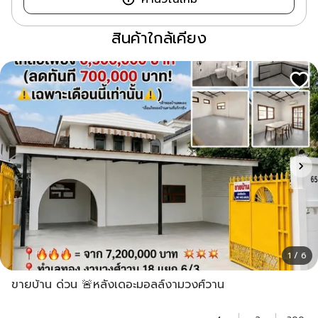
สินค้าใกล้เคียง
1 / 6
ขายบ้าน ด่วน 🚨หลังเดอะมอลล์งามวงศ์วาน