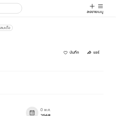
ลงขาย
เมนู
สมเด็จ
บันทึก
แชร์
ปี พ.ศ.
2568