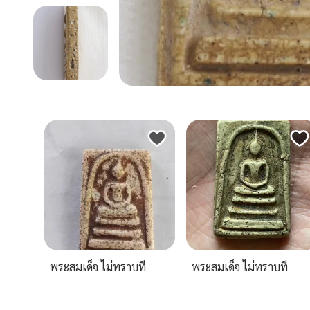
พระสมเด็จ ไม่ทราบที่
พระสมเด็จ ไม่ทราบที่