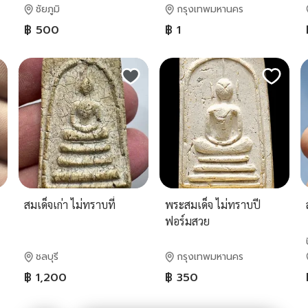
ชัยภูมิ
กรุงเทพมหานคร
฿ 500
฿ 1
สมเด็จเก่า ไม่ทราบที่
พระสมเด็จ ไม่ทราบปี
ฟอร์มสวย
ชลบุรี
กรุงเทพมหานคร
฿ 1,200
฿ 350