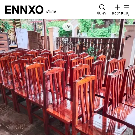
เอ็นโซ่
ค้นหา
ลงขาย
เมนู
1/8