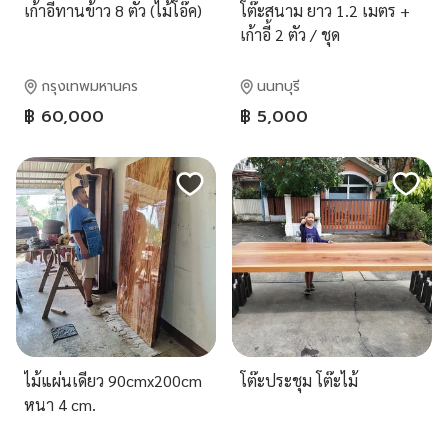
เก้าอี้ทานข้าว 8 ตัว (ไม้โอ๊ค)
โต๊ะสนาม ยาว 1.2 เมตร +
เก้าอี้ 2 ตัว / ชุด
กรุงเทพมหานคร
นนทบุรี
฿ 60,000
฿ 5,000
ไม้แผ่นเดียว 90cmx200cm
โต๊ะประชุม โต๊ะไม้
หนา 4 cm.