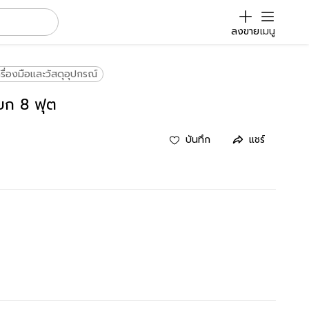
ลงขาย
เมนู
ครื่องมือและวัสดุอุปกรณ์
โยก 8 ฟุต
บันทึก
แชร์