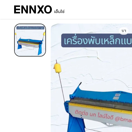
เอ็นโซ่
1/1