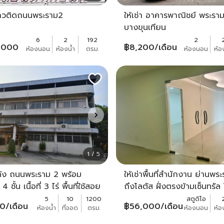
ถวติดถนนพระราม2
ให้เช่า อาคารพาณิชย์ พระรา
บางขุนเทียน
6
2
192
2
,000
฿
8,200
/เดือน
ห้องนอน
ห้องน้ำ
ตรม.
ห้องนอน
ห้อ
1 / 5
กดัง ถนนพระราม 2 พร้อม
ให้เช่าพื้นที่สำนักงาน ย่านพร
ชั้น เนื้อที่ 3 ไร่ พื้นที่ใช้สอย
ถึงโลตัส ฝั่งตรงข้ามเซ็นทรัล ใ
00 ตร.ม. + สำนักงาน 1200
ลงทางด่วนสาธุฯ
5
10
1200
สตูดิโอ
00
/เดือน
฿
56,000
/เดือน
ห้องน้ำ
ที่จอด
ตรม.
ห้องนอน
ห้อ