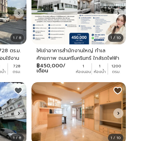
1 / 8
1 / 10
 728 ตร.ม.
ให้เช่าอาคารสำนักงานใหญ่ ทำเล
อมใช้งาน
ศักยภาพ ถนนศรีนครินทร์ ใกล้รถไฟฟ้า
สายสีเหลือง สถานีศรีกรีฑา เพียง 300
฿
450,000
/
1
728
1
1
1200
เดือน
งน้ำ
ตรม.
ห้องนอน
ห้องน้ำ
ตรม.
เมตร
1 / 8
1 / 10