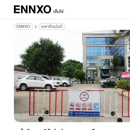
เอ็นโซ่
ENNXO
อพาร์ทเม้นท์