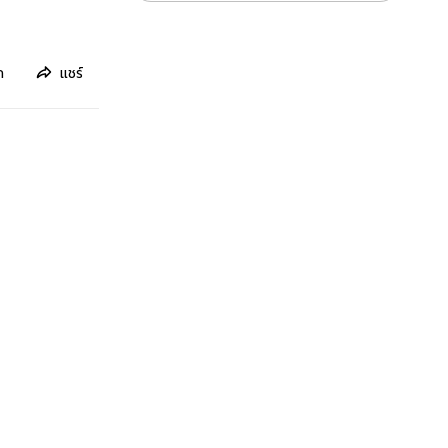
ก
แชร์