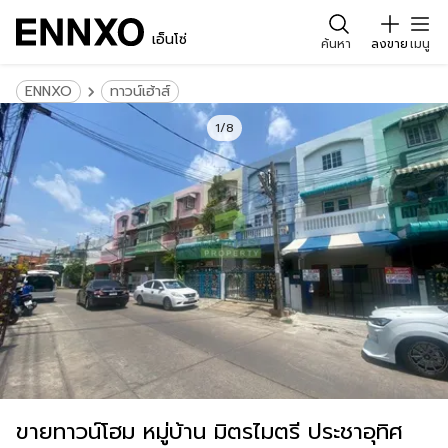
เอ็นโซ่
ค้นหา
ลงขาย
เมนู
ENNXO
ทาวน์เฮ้าส์
1/8
ขายทาวน์โฮม หมู่บ้าน มิตรไมตรี ประชาอุทิศ