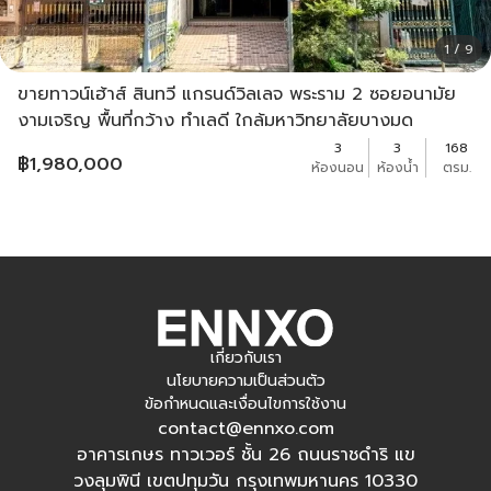
1 / 9
ขายทาวน์เฮ้าส์ สินทวี แกรนด์วิลเลจ พระราม 2 ซอยอนามัย
งามเจริญ พื้นที่กว้าง ทำเลดี ใกล้มหาวิทยาลัยบางมด
3
3
168
฿
1,980,000
ห้องนอน
ห้องน้ำ
ตรม.
เกี่ยวกับเรา
นโยบายความเป็นส่วนตัว
ข้อกำหนดและเงื่อนไขการใช้งาน
contact@ennxo.com
อาคารเกษร ทาวเวอร์ ชั้น 26 ถนนราชดำริ แข
วงลุมพินี เขตปทุมวัน กรุงเทพมหานคร 10330