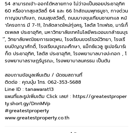
54 สามารถเข้า-ออกได้หลายทาง ไม่ว่าจะเป็นซอยประชาอุทิศ
60 หรือจากสุขสวัสดิ์ 64 และ 66 ใกล้ถนนพุทธบูชา, ทางด่วน
กาญจนาภิเษก, ถนนสุขสวัสดิ์, ถนนบางขุนเทียนชายทะเล หน้
าโครงการ มี 7-11, ใกล้ตลาดใหม่ทุ่งครุ, โลตัส โกเฟรซ, มาร์เก็
ตเพลส ประชาอุทิศ, มหาวิทยาลัยเทคโนโลยีพระจอมเกล้าธนบุร
ี, วิทยาลัยพณิชยการเชตุพน, โรงเรียนขจรโรจน์วิทยา, โรงเรี
ยนปัญญาศักดิ์, โรงเรียนบูรณะศึกษา, แม็กซ์แวลู ซูเปอร์มาร์เ
ก็ต ประชาอุทิศ, โลตัส ประชาอุทิศ, โรงพยาบาลบางปะกอก , โ
รงพยาบาลราษฏร์บูรณะ, โรงพยาบาลนครธน เป็นต้น
สอบถามข้อมูลเพิ่มเติม / นัดชมสถานที่
ติดต่อ : คุณบุ๋ม โทร. 062-353-5688
Line ID : tanawarat13
แผนที่และรูปเพิ่มเติม Click เลย! : https://greatestproper
ty.short.gy/DnnMVp
#greatestproperty
www.greatestproperty.co.th