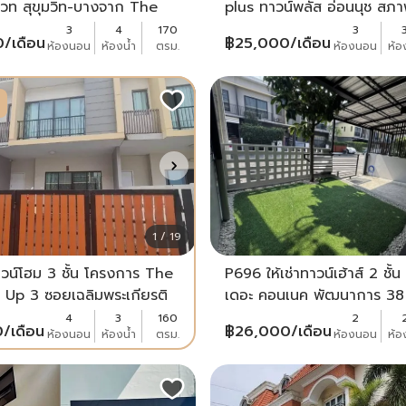
เวท สุขุมวิท-บางจาก The
plus ทาวน์พลัส อ่อนนุช สภาพ
 Sukhumvit-Bangchak ซอย
ใหม่ เหมาะอยู่อาศัย ใกล้โรบิน
3
4
170
3
0
/เดือน
฿
25,000
/เดือน
ห้องนอน
ห้องน้ำ
ตรม.
ห้องนอน
ห้อ
97/1 ใกล้ BTS บางจาก เหมาะ
ลาดกระบัง
1 / 19
าทาวน์โฮม 3 ชั้น โครงการ The
P696 ให้เช่าทาวน์เฮ้าส์ 2 ชั้
Up 3 ซอยเฉลิมพระเกียรติ
เดอะ คอนเนค พัฒนาการ 3
Pan-Asia International
Connect Pattanakarn 38
4
3
160
2
0
/เดือน
฿
26,000
/เดือน
ห้องนอน
ห้องน้ำ
ตรม.
ห้องนอน
ห้อ
สวยพร้อมเข้าอยู่