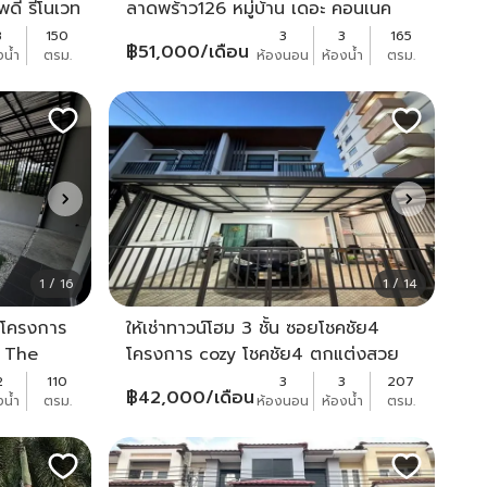
ดี รีโนเวท
ลาดพร้าว126 หมู่บ้าน เดอะ คอนเนค
สัน
อัพ3 ลาดพร้าว ใกล้ โรงเรียนสองภาษา
3
150
3
3
165
฿
51,000
/เดือน
งน้ำ
ตรม.
ห้องนอน
ห้องน้ำ
ตรม.
โรงพยาบาลลาดพร้าว
1 / 16
1 / 14
น โครงการ
ให้เช่าทาวน์โฮม 3 ชั้น ซอยโชคชัย4
8 The
โครงการ cozy โชคชัย4 ตกแต่งสวย
 ตกแต่ง
พร้อมเข้าอยู่
2
110
3
3
207
฿
42,000
/เดือน
งน้ำ
ตรม.
ห้องนอน
ห้องน้ำ
ตรม.