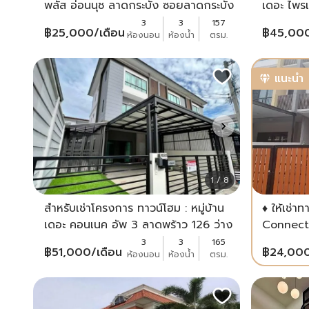
พลัส อ่อนนุช ลาดกระบัง ซอยลาดกระบัง
เดอะ ไพร
20/1 โครงการคุณภาพของแสนสิริ
Private
3
3
157
฿
25,000
/เดือน
฿
45,00
ห้องนอน
ห้องน้ำ
ตรม.
ตกแต่งสวยพร้อมเข้าอยู่
สุขุมวิท 
พักอาศัย
แนะนำ
1 / 8
สำหรับเช่าโครงการ ทาวน์โฮม : หมู่บ้าน
♦️ ให้เช่
เดอะ คอนเนค อัพ 3 ลาดพร้าว 126 ว่าง
Connect 
พร้อมเข้าอยู่
67 ใกล้ 
3
3
165
฿
51,000
/เดือน
฿
24,00
ห้องนอน
ห้องน้ำ
ตรม.
School