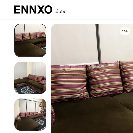
เอ็นโซ่
1/4