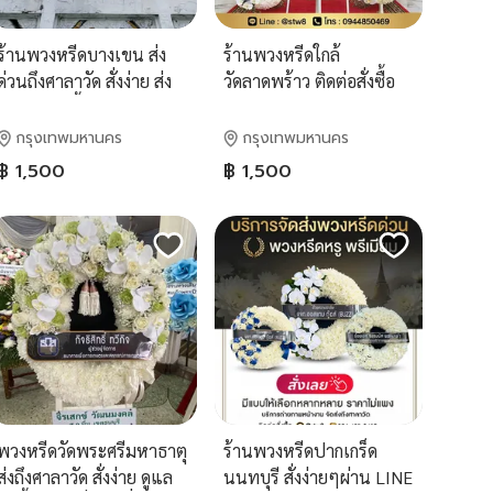
ร้านพวงหรีดบางเขน ส่ง
ร้านพวงหรีดใกล้
ด่วนถึงศาลาวัด สั่งง่าย ส่ง
วัดลาดพร้าว ติดต่อสั่งซื้อ
ไว ดูแลทุกขั้นตอน ไลน์ไอ
LINE ID: @stw8
ดี @stw8
กรุงเทพมหานคร
กรุงเทพมหานคร
฿ 1,500
฿ 1,500
พวงหรีดวัดพระศรีมหาธาตุ
ร้านพวงหรีดปากเกร็ด
ส่งถึงศาลาวัด สั่งง่าย ดูแล
นนทบุรี สั่งง่ายๆผ่าน LINE