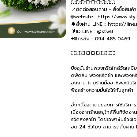
💥💥💥💥💥💥💥💥💥
📌ติดต่อสอบถาม - สั่งซื้อสินค้า
🌐website : https://www.st
🔔สั่งผ่าน LINE :: https://l
🔰ID LINE : @stw8
📲โทรสั่ง :: 094 485 0469
💥💥💥💥💥💥💥💥💥
ปัจจุบันร้านพวงหรีดใกล้วัดเสม
ดพัดลม พวงหรีดผ้า และพวงหรี
องงาน โดยร้านมืออาชีพจะมีบริ
พื่อสร้างความมั่นใจให้กับลูกค้า
อีกหนึ่งจุดเด่นของการใช้บริกา
เนื่องจากร้านอยู่ใกล้พื้นที่จั
รจัดส่งล่าช้า โดยเฉพาะในช่วง
อด 24 ชั่วโมง สามารถสั่งผ่าน L