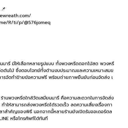
 📌
ylewreath.com/
ine.me/R/ti/p/@576jomeq
ียนนารี มีให้เลือกหลายรูปแบบ ทั้งพวงหรีดดอกไม้สด พวงหรี
ดต้นไม้ ซึ่งตอบโจทย์ทั้งด้านงบประมาณและความเหมาะสมข
การจัดทำป้ายข้อความฟรี พร้อมถ่ายภาพยืนยันก่อนจัดส่ง เ
ร ร้านพวงหรีดใกล้วัดเสมียนนารี คือความสะดวกในการจัดส่ง
ดงาน ทำให้สามารถส่งพวงหรีดได้รวดเร็ว ลดความเสี่ยงเรื่องกา
เวลาสำคัญของพิธี นอกจากนี้หลายร้านยังเปิดรับออเดอร์ตล
INE หรือโทรศัพท์ได้ทันที