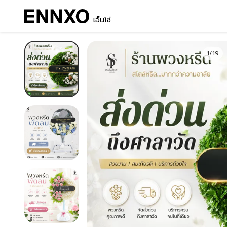
เอ็นโซ่
1/19