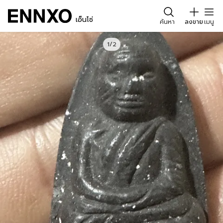
เอ็นโซ่
ค้นหา
ลงขาย
เมนู
1/2