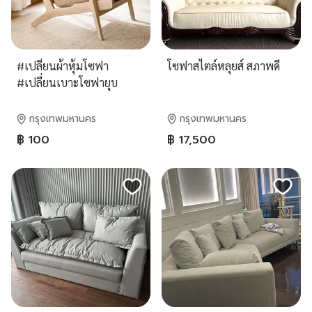
#เปลี่ยนผ้าหุ้มโซฟา
โซฟาสไตล์หลุยส์ สภาพดี
#เปลี่ยนเบาะโซฟายุบ
#ซ่อมโซฟา #บุผนังผ้า #ผ้า
ปลอกโซฟาไม้ -หวาย #Re-
กรุงเทพมหานคร
กรุงเทพมหานคร
Upholstery Wall Panel
฿ 100
฿ 17,500
#Fabric Wall Panel
#Cushions Cushions #