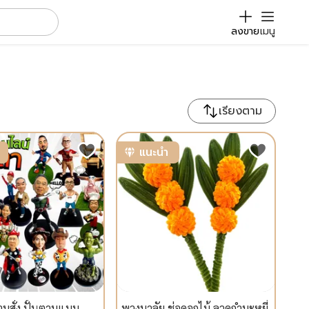
ลงขาย
เมนู
เรียงตาม
แนะนำ
ตามสั่ง ปั้นตามแบบ
พวงมาลัย ช่อดอกไม้ ลวดกำมะหยี่