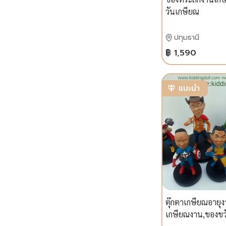
วันเกษียณ
ปทุมธานี
฿ 1,590
แนะนำ
ตุ๊กตาเกษียณอายุง
เกษียณงาน,ของขวั