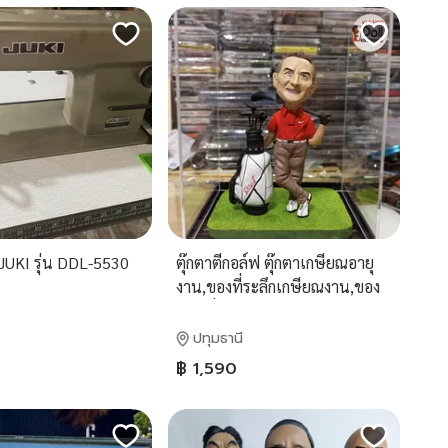
า JUKI รุ่น DDL-5530
ตุ๊กตาตีกอล์ฟ ตุ๊กตาเกษียณอายุ
งาน,ของที่ระลึกเกษียณงาน,ของ
ขวัญสั่งทำ ของขวัญแฮนด์เมด
ปทุมธานี
฿ 1,590