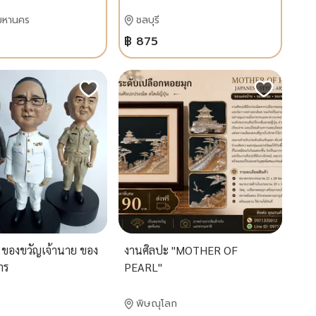
มหานคร
ชลบุรี
฿ 875
ก ของขวัญเจ้านาย ของ
งานศิลปะ "MOTHER OF
าร
PEARL"
พิษณุโลก