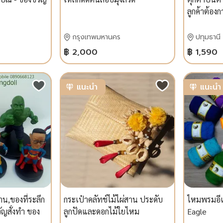
ลูกค้าต้องก
กรุงเทพมหานคร
ปทุมธานี
฿ 2,000
฿ 1,590
แนะนำ
แนะนำ
าน,ของที่ระลึก
กระเป๋าคลัทช์ไม้ไผ่สาน ประดับ
ไหมพรมอีเกิ
ญสั่งทำ ของ
ลูกปัดและดอกไม้ใยไหม
Eagle