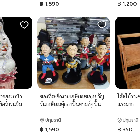
฿ 1,590
฿ 1,200
ดสูง20นิ้ว
ของที่ระลึกงานเกษียณขอ,งขวัญ
โต๊ะไม้วาง
สัตว์กวนอิม
วันเกษียณตุ๊กตาปั้นตามสั่ง ปั้น
แรงมาก
ก
ตามแบบลูกค้าต้องการสั่งปั้น
ออนไลน์
ปทุมธานี
ปทุมธานี
฿ 1,590
฿ 350