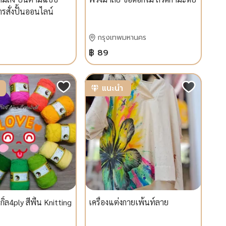
ารสั่งปั้นออนไลน์
กรุงเทพมหานคร
฿ 89
แนะนำ
้ล4ply สีพื้น Knitting
เครื่องแต่งกายเพ้นท์ลาย