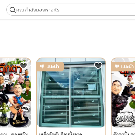
คุณกำลังมองหาอะไร
แนะนำ
แนะนำ
ษียณ - ของขวัญ
เหล็กดัดตันสีอบมุ้งลวด
ตุ๊กตาปั้น