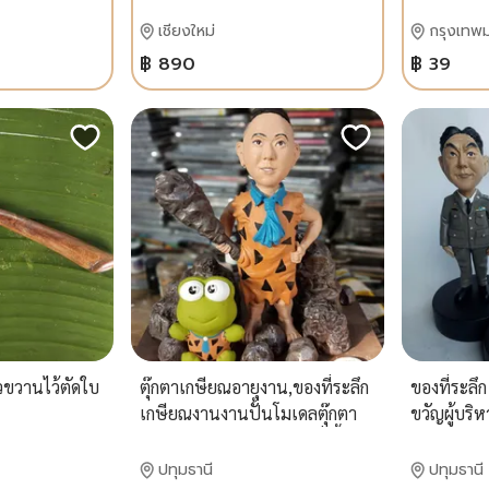
เชียงใหม่
กรุงเทพ
฿ 890
฿ 39
วขวานไว้ตัดใบ
ตุ๊กตาเกษียณอายุงาน,ของที่ระลึก
ของที่ระลึ
เกษียณงานงานปั้นโมเดลตุ๊กตา
ขวัญผู้บริห
ตามแบบจากไฟล์รูปภาพสั่งปั้น
ออนไลน์
ปทุมธานี
ปทุมธานี