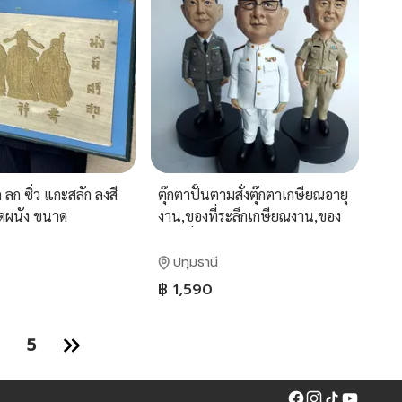
ลก ซิ่ว แกะสลัก ลงสี
ตุ๊กตาปั้นตามสั่งตุ๊กตาเกษียณอายุ
ิดผนัง ขนาด
งาน,ของที่ระลึกเกษียณงาน,ของ
ขวัญสั่งทำ ของขวัญแฮนด์เมด
ปทุมธานี
฿ 1,590
5
Facebook
Instagram
Tiktok
YouTube