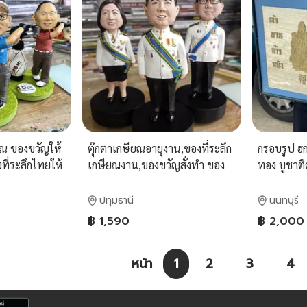
ณ ของขวัญให้
ตุ๊กตาเกษียณอายุงาน,ของที่ระลึก
กรอบรูป ฮก 
งที่ระลึกไทยให้
เกษียณงาน,ของขวัญสั่งทำ ของ
ทอง บูชาต
ขวัญแฮนด์เมด
กว้าง53ซม
ปทุมธานี
นนทบุรี
฿ 1,590
฿ 2,000
หน้า
1
2
3
4