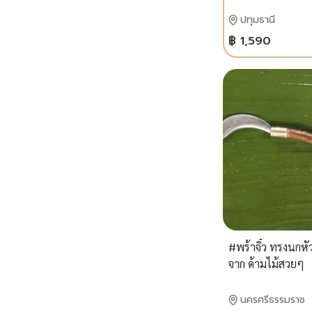
ขวัญแฮนด์เมด
ปทุมธานี
฿ 1,590
#พร้าจิ๋ว ทรงนกหั
จาก ด้ามไม้สวยๆ
นครศรีธรรมราช