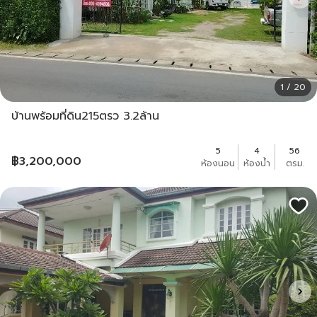
1 / 20
บ้านพร้อมที่ดิน215ตรว​ 3.2ล้าน
5
4
56
฿
3,200,000
ห้องนอน
ห้องน้ำ
ตรม.