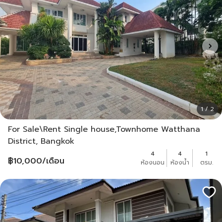
1 / 2
For Sale\Rent Single house,Townhome Watthana
District, Bangkok
4
4
1
฿
10,000
/เดือน
ห้องนอน
ห้องน้ำ
ตรม.