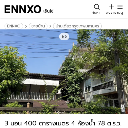
เอ็นโซ่
ค้นหา
ลงขาย
เมนู
ENNXO
ขายบ้าน
บ้านเดี่ยวกรุงเทพมหานคร
1/6
3 นอน 400 ตารางเมตร 4 ห้องน้ำ 78 ต.ร.ว.