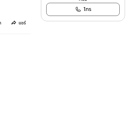
โทร
ก
แชร์