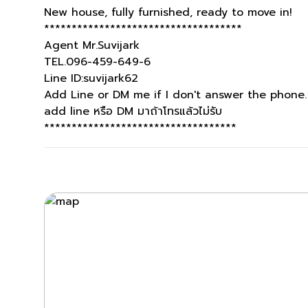
New house, fully furnished, ready to move in!
************************************
Agent Mr.Suvijark
TEL.096-459-649-6
Line ID:suvijark62
Add Line or DM me if I don't answer the phone.
add line หรือ DM มาถ้าโทรแล้วไม่รับ
***********************************