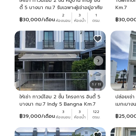
ให้เช่า ทาวน์โฮม 2 ชั้น หมู่บ้าน Indy อิน
Townhom
ดี้ 5 บางนา กม.7 รับเฉพาะผู้เช่าอยู่อาศัย
Km.7
เองเป็นครอบครัวเท่านั้น
2
3
1
฿
30,000
/เดือน
฿
30,00
ห้องนอน
ห้องน้ำ
ตรม.
1 / 11
ให้เช่า ทาวน์โฮม 2 ชั้น โครงการ อินดี้ 5
ปล่อยเช่
บางนา กม.7 Indy 5 Bangna Km.7
เมกะบาง
ใกล้ Mega Bangna ซ.เมืองแก้ว 7
3
3
122
฿
39,000
/เดือน
฿
25,00
ห้องนอน
ห้องน้ำ
ตรม.