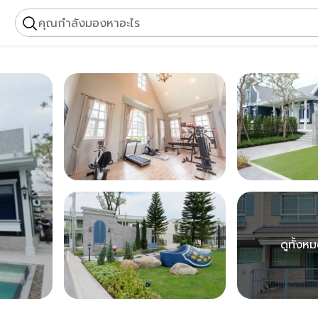
คุณกำลังมองหาอะไร
ดูทั้งห