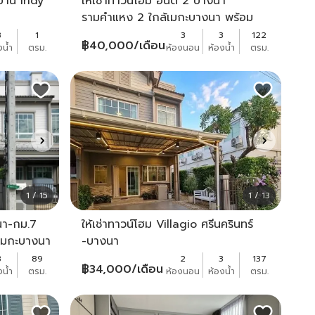
่บ้าน Indy
ให้เช่าทาวน์โฮม อินดี้ 2 บางนา
รามคำแหง 2 ใกล้เมกะบางนา พร้อม
เฟอร์
3
1
3
3
122
฿
40,000
/เดือน
งน้ำ
ตรม.
ห้องนอน
ห้องน้ำ
ตรม.
1 / 15
1 / 13
งนา-กม.7
ให้เช่าทาวน์โฮม Villagio ศรีนครินทร์
เมกะบางนา
-บางนา
นา-ตราด
3
89
2
3
137
฿
34,000
/เดือน
งน้ำ
ตรม.
ห้องนอน
ห้องน้ำ
ตรม.