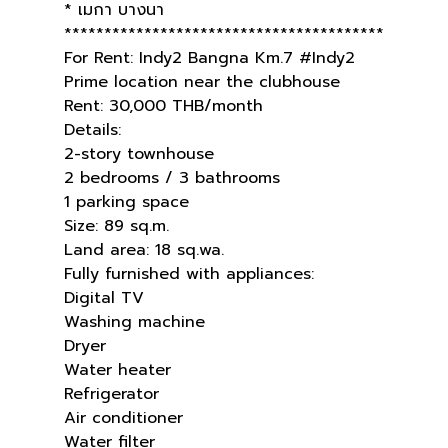
* เมกา บางนา
****************************************
For Rent: Indy2 Bangna Km.7 #Indy2
Prime location near the clubhouse
Rent: 30,000 THB/month
Details:
2-story townhouse
2 bedrooms / 3 bathrooms
1 parking space
Size: 89 sq.m.
Land area: 18 sq.wa.
Fully furnished with appliances:
Digital TV
Washing machine
Dryer
Water heater
Refrigerator
Air conditioner
Water filter