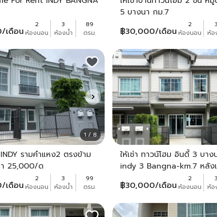
e For Rent INDY BANGNA
ให้เช่าบ้านทาวน์โฮม 2 ชั้น หมู
5 บางนา กม.7
2
3
89
2
0
/เดือน
฿
30,000
/เดือน
ห้องนอน
ห้องน้ำ
ตรม.
ห้องนอน
ห้อ
1 / 8
า INDY รามคำแหง2 ตรงข้าม
ให้เช่า ทาวน์โฮม อินดี้ 3 บา
นา 25,000/ด
indy 3 Bangna-km.7 หลัง
ใกล้ราชวินิตบางแก้ว ถ.บาง
2
3
99
2
0
/เดือน
฿
30,000
/เดือน
ห้องนอน
ห้องน้ำ
ตรม.
ห้องนอน
ห้อ
กม.7