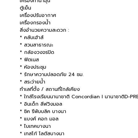
เครื่องทำน้ำอุ่น
ตู้เย็น
เครื่องปรับอากาศ
เครื่องกรองน้ำ
สิ่งอำนวยความสะดวก :
* คลับเฮ้าส์
* สวนสาธารณะ
* กล้องวงจรปิด
* ฟิตเนส
* ห้องประชุม
* รักษาความปลอดภัย 24 ชม.
* สระว่ายน้ำ
ทำเลที่ตั้ง / สถานที่ใกล้เคียง
* ใกล้โรงเรียนนานาชาติ Concordian I นานาชาติD-PR
* อินเด็ก ลีฟวิงมอล
* ชิค รีพับบลิค บางนา
* แบงค์ คอก มอล
* ไบเทคบางนา
* เทสโก้ โลตัสบางนา