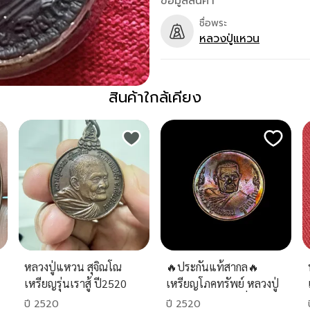
ข้อมูลสินค้า
ชื่อพระ
หลวงปู่แหวน
สินค้าใกล้เคียง
หลวงปู่แหวน สุจิณโณ
🔥ประกันแท้สากล🔥
เหรียญรุ่นเราสู้ ปี2520
เหรียญโภคทรัพย์ หลวงปู่
แหวน วัดดอยแม่ปั๋ง ปี20
ปี 2520
ปี 2520