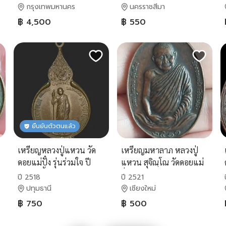
เนื้อทองแดง
กรุงเทพมหานคร
นครราชสีมา
฿ 4,500
฿ 550
ยืนยันตัวตนแล้ว
เหรียญหลวงปู่แหวน วัด
เหรียญมหาลาภ หลวงปู่
ดอยแม่ปั๋ง รุ่นร่วมใจ ปี
แหวน สุจิณฺโณ วัดดอยแม่
2518 เนื้อทองแดง มีโค๊ด
ปั๋ง อ.พร้าว จ.เชียงใหม่
ปี 2518
ปี 2521
ปทุมธานี
เชียงใหม่
฿ 750
฿ 500