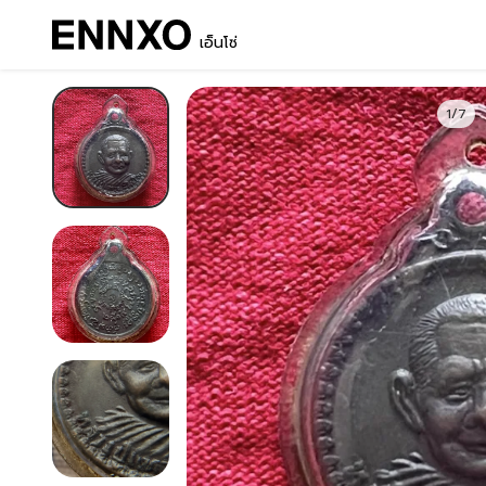
เอ็นโซ่
1/7