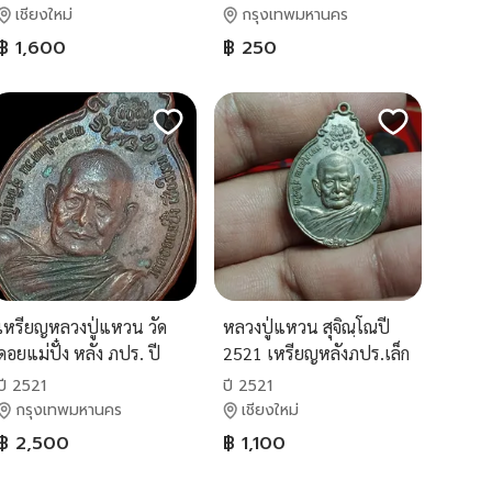
จิณฺโณ ปี 2520
สวยครับ
เชียงใหม่
กรุงเทพมหานคร
฿ 1,600
฿ 250
เหรียญหลวงปู่แหวน วัด
หลวงปู่แหวน สุจิณฺโณปี
ดอยแม่ปั๋ง หลัง ภปร. ปี
2521 เหรียญหลังภปร.เล็ก
2521 ( พิมพ์ใหญ่) สภาพ
หลวงปู่แหวน สุจิณฺโณ วัด
ปี 2521
ปี 2521
สวย
ดอยแม่ปั๋ง อ.พร้าว
กรุงเทพมหานคร
เชียงใหม่
จ.เชียงใหม่
฿ 2,500
฿ 1,100