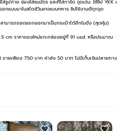
ี่ใส่รูปถ่าย ช่องใส่ธนบัตร และที่ใส่การ์ด จุดเด่น: ใช้ซิป YKK เ
ะออกแบบมาในสไตล์วินเทจแบบทหาร ซิปใช้งานดีทุกจุด
ร์ดสามารถถอดแยกออกมาเป็นกระเป๋าได้อีกใบนึง (สุดคุ้ม)
.5 cm ราคาของใหม่แกะกล่องอยู่ที่ 91 usd. หรือประมาณ
ำหนิ ขายเพียง 750 บาท ค่าส่ง 50 บาท ไม่มีเก็บเงินปลายทาง