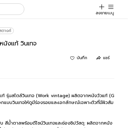
ลงขาย
เมนู
าสตางค์
หนังแท้ วินเทจ
บันทึก
แชร์
ท้ รุ่นสไตล์วินเทจ (Work vintage) ผลิตจากหนังวัวแท้ (G
แบบวินเทจให้ดูมีร่องรอยและเอกลักษณ์เฉพาะตัวที่มีผิวสัม
บ สีน้ำตาลพร้อมดีไซน์วินเทจและช่องซิปวัสดุ: ผลิตจากหนัง