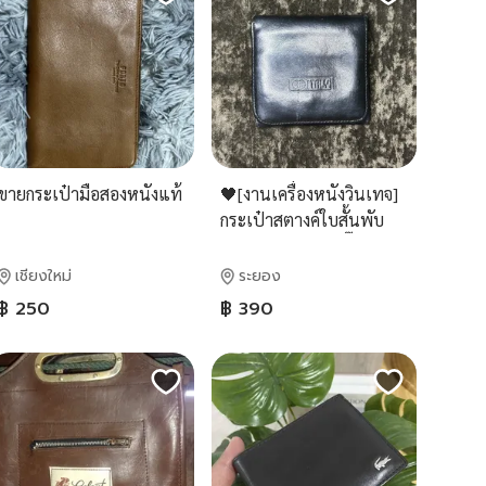
ขายกระเป๋ามือสองหนังแท้
🖤[งานเครื่องหนังวินเทจ]
กระเป๋าสตางค์ใบสั้นพับ
สามตอนหนังแท้ ปั๊มจม
"ITALY"
เชียงใหม่
ระยอง
฿ 250
฿ 390