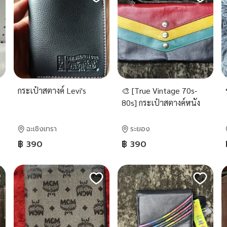
กระเป๋าสตางค์ Levi's
🎨 [True Vintage 70s-
80s] กระเป๋าสตางค์หนัง
แท้ใบยาว เรโทรสลับสี
ช่องจุใจ สภาพเก๋า
ฉะเชิงเทรา
ระยอง
฿ 390
฿ 390