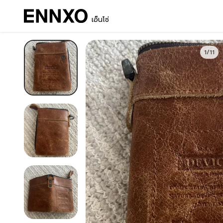
เอ็นโซ่
1/11