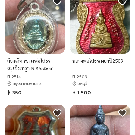
ล๊อกเก็ต หลวงพ่อโสธร
หลวงพ่อโสธรลงยาปี2509
ฉะเชิงเทรา พ.ศ.๒๕๑๔
เลี่ยมกันน้ำพร้อมบูชา สวย
ปี 2514
ปี 2509
ครับ
กรุงเทพมหานคร
ชลบุรี
฿ 350
฿ 1,500