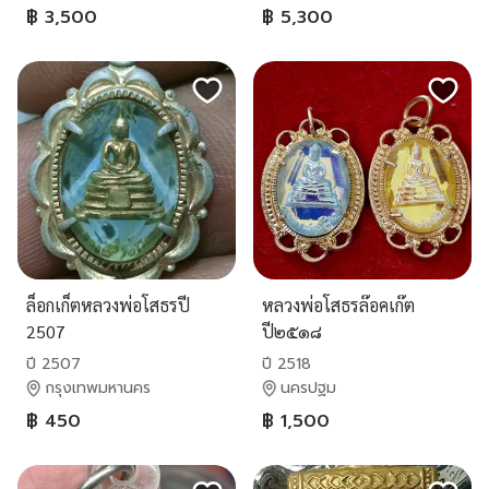
฿ 3,500
฿ 5,300
ล็อกเก็ตหลวงพ่อโสธรปี
หลวงพ่อโสธรล๊อคเก๊ต
2507
ปี๒๕๑๘
ปี 2507
ปี 2518
กรุงเทพมหานคร
นครปฐม
฿ 450
฿ 1,500