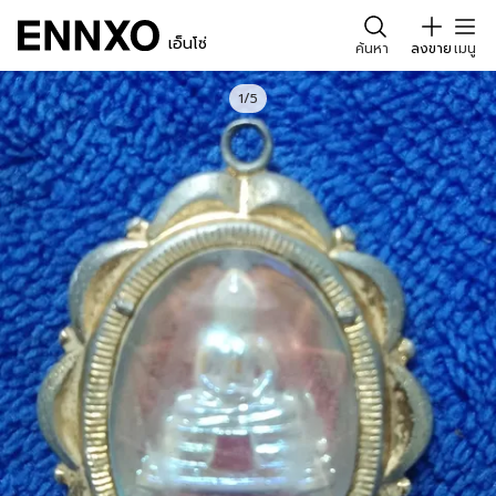
เอ็นโซ่
ค้นหา
ลงขาย
เมนู
1/5