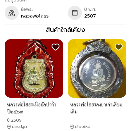
ข้อมูลสินค้า
ชื่อพระ
ปี พ.ศ.
หลวงพ่อโสธร
2507
สินค้าใกล้เคียง
หลวงพ่อโสธรเนื้ออัลปาก้า
หลวงพ่อโสธรลงยาเก่าเลี่ยม
ปี๒๕๐๙
เดิม
ปี 2509
นครปฐม
เชียงใหม่