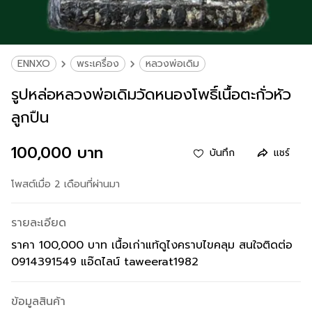
ENNXO
พระเครื่อง
หลวงพ่อเดิม
รูปหล่อหลวงพ่อเดิมวัดหนองโพธิ์เนื้อตะกั่วหัว
ลูกปืน
100,000 บาท
บันทึก
แชร์
โพสต์เมื่อ 2 เดือนที่ผ่านมา
รายละเอียด
ราคา 100,000 บาท เนื้อเก่าแท้ดูไงคราบไขคลุม สนใจติดต่อ
0914391549 แอ๊ดไลน์ taweerat1982
ข้อมูลสินค้า