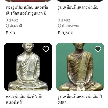
พระรูปปั๊มเหมือน หลวงพ่อ
รูปเหมือนปั๊มหลวงพ่อเดิม
เดิม วัดหนองโพ รุ่นแรก ปี
2482...เก่าๆ
ปี 2482
ปี 2482
ปทุมธานี
กำแพงเพชร
฿ 99
฿ 3,500
หลวงพ่อเดิม พิมพ์D วัด
รูปเหมือนปั๊มหลวงพ่อเดิม ปี
หนองโพธิ์
2482