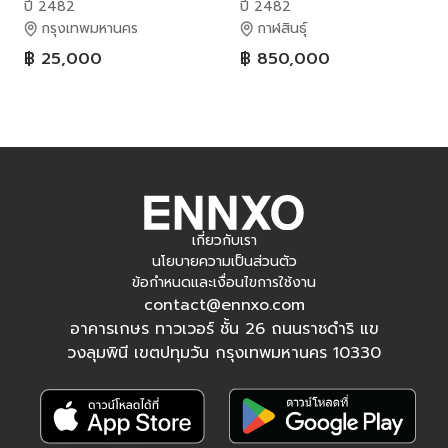
ปี 2482
ปี 2482
กรุงเทพมหานคร
กาฬสินธุ์
฿ 25,000
฿ 850,000
เกี่ยวกับเรา
นโยบายความเป็นส่วนตัว
ข้อกำหนดและเงื่อนไขการใช้งาน
contact@ennxo.com
อาคารเกษร ทาวเวอร์ ชั้น 26 ถนนราชดำริ แข
วงลุมพินี เขตปทุมวัน กรุงเทพมหานคร 10330