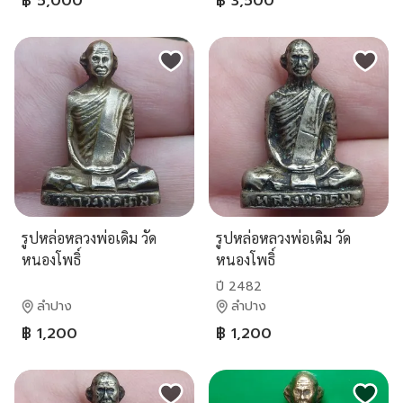
฿ 5,000
฿ 3,500
รูปหล่อหลวงพ่อเดิม วัด
รูปหล่อหลวงพ่อเดิม วัด
หนองโพธิ์
หนองโพธิ์
ปี 2482
ลำปาง
ลำปาง
฿ 1,200
฿ 1,200