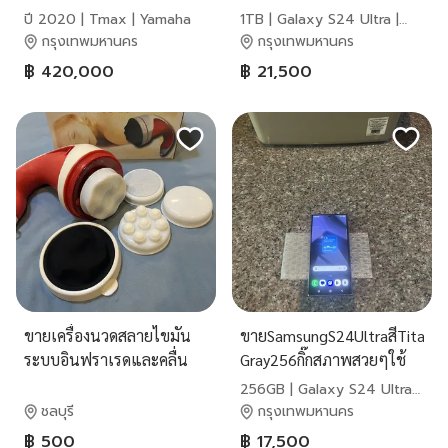
ตกใช้งานดีถูกๆ
ปี 2020 | Tmax | Yamaha
1TB | Galaxy S24 Ultra |
Samsung
กรุงเทพมหานคร
กรุงเทพมหานคร
฿ 420,000
฿ 21,500
ขายเครื่องนวดสลายไขมัน
ขายSamsungS24UltraสีTitanu
ระบบอินฟราเรดและคลื่น
Gray256กิ๊กสภาพสวยๆใช้
แม่เหล็ก มือสอง
งานดีถูกๆ
256GB | Galaxy S24 Ultra |
Samsung
ชลบุรี
กรุงเทพมหานคร
฿ 500
฿ 17,500