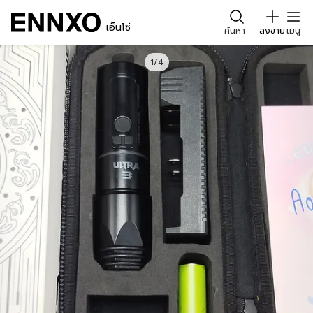
เอ็นโซ่
ค้นหา
ลงขาย
เมนู
1/4