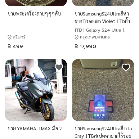
ขายพระเครื่องสวยๆๆๆคับ
ขายSamsungS24Ultraสีหา
ยากTitanuim Violet 1Tbกิ๊ก
ไร้รอยใช้งานดีภูกๆ
1TB | Galaxy S24 Ultra |
Samsung
สุรินทร์
กรุงเทพมหานคร
฿ 499
฿ 17,990
ขาย YAMAHA TMAX มือ 2
ขายSamsungS24UltraสีTitanu
Gray 1TBสเปคหายากไร้รอย