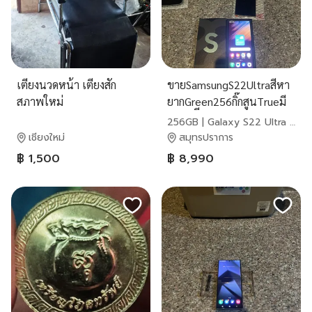
เตียงนวดหน้า เตียงสัก
ขายSamsungS22Ultraสีหา
สภาพใหม่
ยากGreen256กิ๊กสูนTrueมี
กล่องไร้ีอยตหจอแท้เดิมๆหา
256GB | Galaxy S22 Ultra |
ยาหใช้งานดรถ๔หๆ
Samsung
เชียงใหม่
สมุทรปราการ
฿ 1,500
฿ 8,990