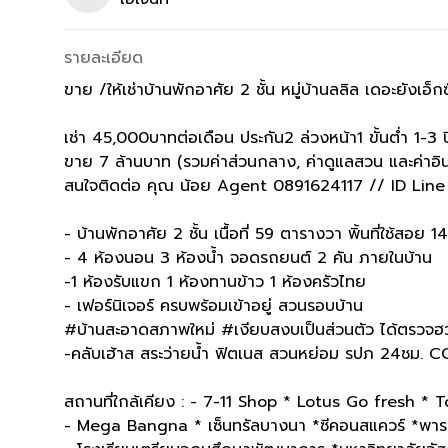
รายละเอียด
ขาย /ให้เช่าบ้านพักอาศัย 2 ชั้น หมู่บ้านลลิล เดอะยังเอ
เช่า 45,000บาทต่อเดือน ประกัน2 ล่วงหน้า1 ขั้นต่ำ 1-3 ป
ขาย 7 ล้านบาท (รวมค่าส่วนกลาง, ค่าดูแลสวน และค่าอิน
สนใจติดต่อ คุณ น้อย Agent 0891624117 // ID Lin
- บ้านพักอาศัย 2 ชั้น เนื้อที่ 59 ตารางวา พิ้นที่ใช้สอย
- 4 ห้องนอน 3 ห้องน้ำ จอดรถยนต์ 2 คัน ภายในบ้าน
-1 ห้องรับแขก 1 ห้องทานข้าว 1 ห้องครัวไทย
- เฟอร์นิเจอร์ ครบพร้อมเข้าอยู่ สวนรอบบ้าน
#บ้านสะอาดสภาพใหม่ #เงียบสงบเป็นส่วนตัว ได้ตรวจฮวงจ
-คลับเฮ้าส สระว่ายน้ำ ฟิตเนส สวนหย่อม รปภ 24ชม. 
สถานที่ใกล้เคียง : - 7-11 Shop * Lotus Go fresh * T
- Mega Bangna * เซ็นทรัลบางนา *ซีคอนสแควร์ *พารา