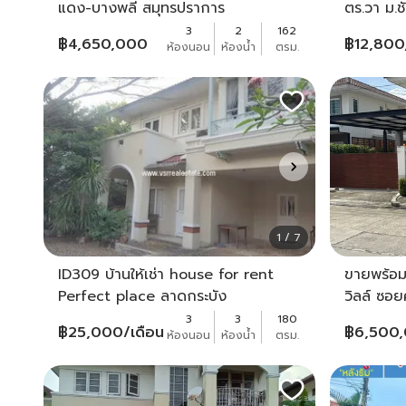
แดง-บางพลี สมุทรปราการ
ตร.วา ม.
3
2
162
฿
4,650,000
฿
12,80
ห้องนอน
ห้องน้ำ
ตรม.
1 / 7
ID309 บ้านให้เช่า house for rent
ขายพร้อมผ
Perfect place ลาดกระบัง
วิลล์ ซอย
3
3
180
฿
25,000
/เดือน
฿
6,500
ห้องนอน
ห้องน้ำ
ตรม.