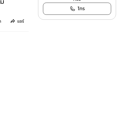
มิ
โทร
ก
แชร์