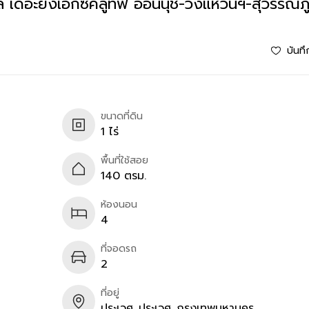
ลิล เดอะยังเอ็กซ์คลูทีฟ อ่อนนุช-วงแหวนฯ-สุวรรณภู
บันทึ
ขนาดที่ดิน
1 ไร่
พื้นที่ใช้สอย
140 ตรม.
ห้องนอน
4
ที่จอดรถ
2
ที่อยู่
ประเวศ
ประเวศ
กรุงเทพมหานคร