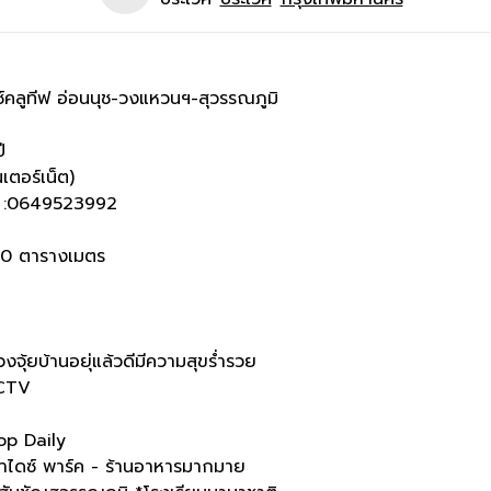
็กซ์คลูทีฟ อ่อนนุช-วงแหวนฯ-สุวรรณภูมิ
ี
เตอร์เน็ต)
e :0649523992
 140 ตารางเมตร
ุ้ยบ้านอยุ่แล้วดีมีความสุขร่ำรวย
CCTV
op Daily
ไดซ์ พาร์ค - ร้านอาหารมากมาย