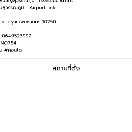
ัมชัญสุวรรณภูมิ *โรงเรียนนานาชาติ
ุวรรณภูมิ - Airport link
ระเวศ กรุงเทพมหานคร 10250
e :0649523992
 #NO754
ดิน #คอนโด
สถานที่ตั้ง