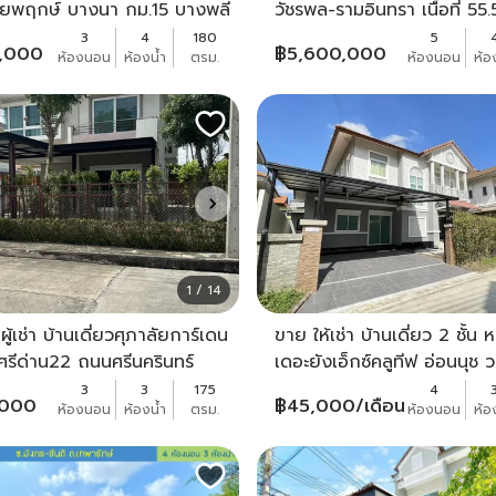
ชัยพฤกษ์ บางนา กม.15 บางพลี
วัชรพล-รามอินทรา เนื้อที่ 55.
ห้าแยกวัชรพล ถนนรามอินทร
3
4
180
5
0,000
฿
5,600,000
ห้องนอน
ห้องน้ำ
ตรม.
ห้องนอน
ห้อ
แร้ง เขตบางเขน
1 / 14
ู้เช่า บ้านเดี่ยวศุภาลัยการ์เดน
ขาย ให้เช่า บ้านเดี่ยว 2 ชั้น ห
ศรีด่าน22 ถนนศรีนครินทร์
เดอะยังเอ็กซ์คลูทีฟ อ่อนนุช
สุวรรณภูมิ
3
3
175
4
,000
฿
45,000
/เดือน
ห้องนอน
ห้องน้ำ
ตรม.
ห้องนอน
ห้อ