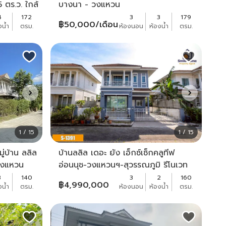
5 ตร.ว. ใกล้
บางนา - วงแหวน
า แขวงท่า
4
172
3
3
179
฿
50,000
/เดือน
งน้ำ
ตรม.
ห้องนอน
ห้องน้ำ
ตรม.
1 / 15
1 / 15
มู่บ้าน ลลิล
บ้านลลิล เดอะ ยัง เอ็กซ์เซ็กคลูทีฟ
 วงแหวน
อ่อนนุช-วงแหวนฯ-สุวรรณภูมิ รีโนเวท
ใหม่พร้อมอยู่
3
140
3
2
160
฿
4,990,000
งน้ำ
ตรม.
ห้องนอน
ห้องน้ำ
ตรม.