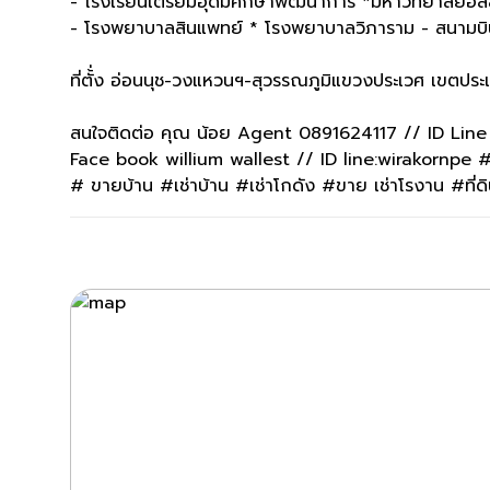
- โรงเรียนเตรียมอุดมศึกษาพัฒนาการ *มหาวิทยาลัยอัสส
- โรงพยาบาลสินแพทย์ * โรงพยาบาลวิภาราม - สนามบินส
ที่ตั้่ง อ่อนนุช-วงแหวนฯ-สุวรรณภูมิแขวงประเวศ เขตป
สนใจติดต่อ คุณ น้อย Agent 0891624117 // ID Lin
Face book willium wallest // ID line:wirakornpe
# ขายบ้าน #เช่าบ้าน #เช่าโกดัง #ขาย เช่าโรงาน #ที่