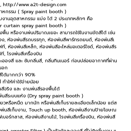
, http://www.a2t-design.com
สาหกรรม ( Spray paint booth )
สำหรับงานอุตสาหกรรม แบ่ง ได้ 2 ประเภทหลักๆ คือ
ter curtain spray paint booth )
องพื้น หรืองานพ่นปริมาณเยอะ สามารถใช้ในงานขัดสีได้ เช่น
วง, ห้องพ่นสีรถบรรทุก, ห้องพ่นสีพาร์ทรถยนต์, ห้องพ่นสีเ
ฟท์, ห้องพ่นสีเหล็ก, ห้องพ่นสีอะไหล่มอเตอร์ไซด์, ห้องพ่นสีร
์, โรงพ่นสีเครื่องบิน
ละอองสี และ ซับกลิ่นสี, กลิ่นทินเนอร์ ก่อนปล่อยอากาศที่ผ่าน
ยนอก
สีได้มากกว่า 90%
ี ทำให้ค่าใช้จ่ายน้อย
นสีจริง และ งานพ่นสีรองพื้นได้
งพ่นสีระบบแห้ง (Dry spray paint booth )
นียวหรือหนืด มากนัก หรือพ่นสีเก็บรายละเอียดเล็กน้อย แต่ส
องพ่นสีเก็บงาน, Touch up booth, ห้องพ่นสีงานป้ายโฆษณ
เบอร์กลาส, ห้องพ่นสีงานไม้, โรงพ่นสีเครื่องบิน, ห้องพ่นสี