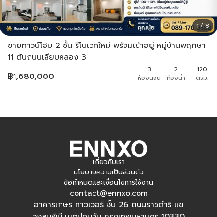
1 / 8
ขายทาวน์โฮม 2 ชั้น รีโนเวทใหม่ พร้อมเข้าอยู่ หมู่บ้านพฤกษา
11 ต้นถนนเลียบคลอง 3
3
2
120
฿
1,680,000
ห้องนอน
ห้องน้ำ
ตรม.
เกี่ยวกับเรา
นโยบายความเป็นส่วนตัว
ข้อกำหนดและเงื่อนไขการใช้งาน
contact@ennxo.com
อาคารเกษร ทาวเวอร์ ชั้น 26 ถนนราชดำริ แข
วงลุมพินี เขตปทุมวัน กรุงเทพมหานคร 10330