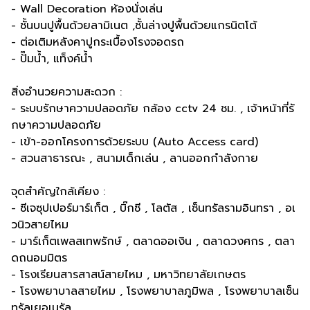
- Wall Decoration ห้องนั่งเล่น
- ชั้นบนปูพื้นด้วยลามิเนต ,ชั้นล่างปูพื้นด้วยแกรนิตโต้
- ต่อเติมหลังคาปูกระเบื้องโรงจอดรถ
- ปั๊มน้ำ, แท็งค์น้ำ
สิ่งอำนวยความสะดวก :
- ระบบรักษาความปลอดภัย กล้อง cctv 24 ชม. , เจ้าหน้าที่รั
กษาความปลอดภัย
- เข้า-ออกโครงการด้วยระบบ (Auto Access card)
- สวนสาธารณะ , สนามเด็กเล่น , ลานออกกำลังกาย
จุดสำคัญใกล้เคียง :
- ซีเจซุปเปอร์มาร์เก็ต , บิ๊กซี , โลตัส , เซ็นทรัลรามอินทรา , อเ
วนิวสายไหม
- มาร์เก็ตเพลสเทพรักษ์ , ตลาดออเงิน , ตลาดวงศกร , ตลา
ดถนอมมิตร
- โรงเรียนสารสาสน์สายไหม , มหาวิทยาลัยเกษตร
- โรงพยาบาลสายไหม , โรงพยาบาลภูมิพล , โรงพยาบาลเซ็น
ทรัลเยอเนรัล