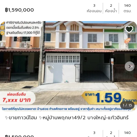
3
2
140
฿
1,590,000
ห้องนอน
ห้องน้ำ
ตรม.
1 / 15
✨ขายทาวน์โฮม ✨หมู่บ้านพฤกษา49/2 บางใหญ่-แก้วอินทร์
3
2
140