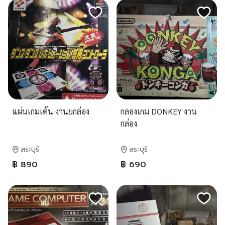
แผ่นเกมเต้น งานยกล่อง
กลองเกม DONKEY งาน
กล่อง
สระบุรี
สระบุรี
฿ 890
฿ 690