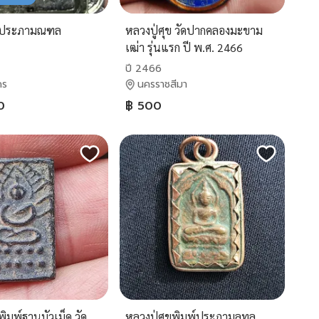
ข ประภามณฑล
หลวงปู่ศุข วัดปากคลองมะขาม
เฒ่า รุ่นแรก ปี พ.ศ. 2466
ปี 2466
คร
นครราชสีมา
0
฿ 500
พิมพ์ฐานบัวเม็ด วัด
หลวงปู่ศุขพิมพ์ประภามลทล