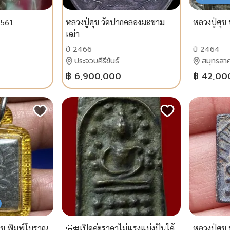
 2561
หลวงปู่ศุข วัดปากคลองมะขาม
หลวงปู่ศุ
เฒ่า
ปี 2466
ปี 2464
ประจวบคีรีขันธ์
สมุทรสา
฿ 6,900,000
฿ 42,00
ศุข พิมพ์โบราณ
🤩#เปิดค่ะราคาไม่แรงแบ่งปันได้
หลวงปู่ศุข 