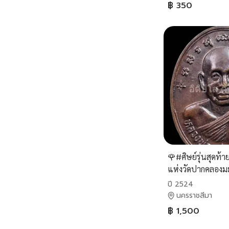
฿ 350
🌹#ศิษย์รุ่นสุดท้า
แห่งวัดปากคลองมะ
ไม่เป็นสองรองใค
ปี 2524
นครราชสีมา
฿ 1,500