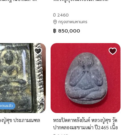
ปี 2460
กรุงเทพมหานคร
฿ 850,000
ัวตนแล้ว
งปู่ศุข ประภามณฑล
พระปิดตาหลังยันต์ หลวงปู่ศุข วัด
ปากคลองมะขามเฒ่า ปี2465 เนื้อ
ผงใบลาน