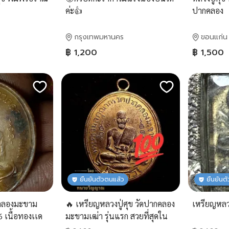
ค่ะ👍
ปากคลอง
กรุงเทพมหานคร
ขอนแก่น
฿ 1,200
฿ 1,500
ยืนยันตัวตนแล้ว
ยืนยันต
กคลองมะขาม
🔥 เหรียญหลวงปู่ศุข วัดปากคลอง
เหรียญหลว
6 เนื้อทองเเด
มะขามเฒ่า รุ่นแรก สวยที่สุดใน
ตลาดพระ