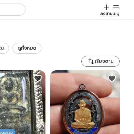
ลงขาย
เมนู
ูณ
ดูทั้งหมด
เรียงตาม
ัวตนแล้ว