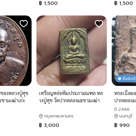
฿ 1,500
฿ 1,500
ยืนยันต
ยของหลวงปู่ศุข
เหรียญหล่อพิมประภามณฑล หล
พระเนื้อผง
ขามเฒ่าเก่ง
วงปู่ศุข วัดปากคลองมะขามเฒ่า
ปากคลองม
รในแผ่นดิน🌹
ปี 2466
กรุงเทพมหานคร
นนทบุรี
฿ 3,000
฿ 990