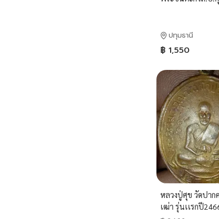
ปทุมธานี
฿ 1,550
หลวงปู่ศุข วัดปา
เฒ่า รุ่นเเรกปี246
งกะไร่ทอง