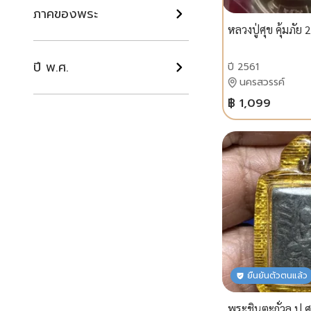
ภาคของพระ
หลวงปู่ศุข คุ้มภัย
ปี พ.ศ.
ปี 2561
นครสวรรค์
฿ 1,099
ยืนยันตัวตนแล้ว
พระชินตะกั่วล.ป.