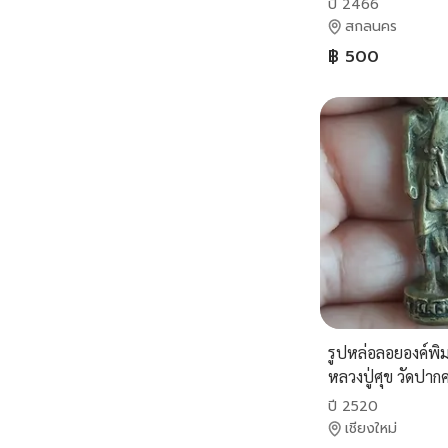
ปี 2466
สกลนคร
฿ 500
รูปหล่อลอยองค์พิม
หลวงปู่ศุข วัดปา
เฒ่า จ.ชัยนาท
ปี 2520
เชียงใหม่