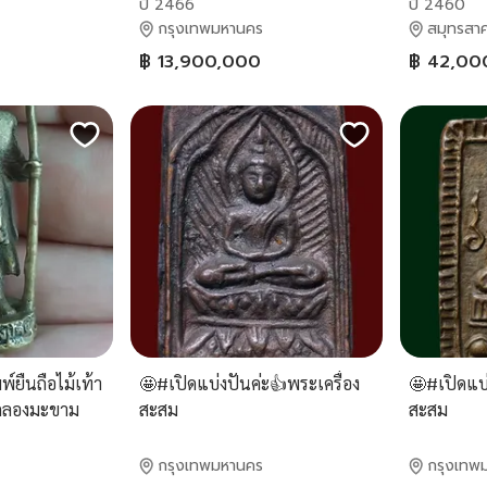
ปี 2466
ปี 2460
กรุงเทพมหานคร
สมุทรสา
฿ 13,900,000
฿ 42,00
พ์ยืนถือไม้เท้า
🤩#เปิดแบ่งปันค่ะ👍พระเครื่อง
🤩#เปิดแบ่
กคลองมะขาม
สะสม
สะสม
กรุงเทพมหานคร
กรุงเทพ