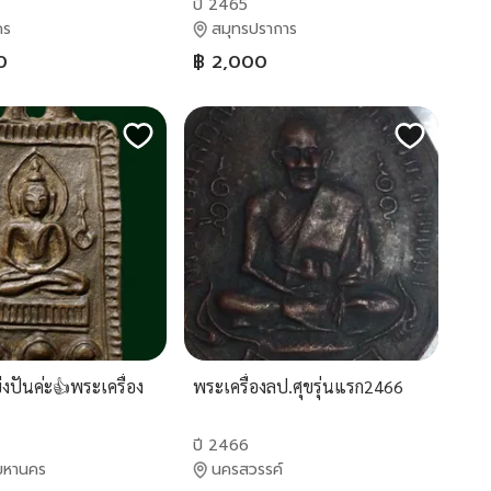
ปี 2465
คร
สมุทรปราการ
0
฿ 2,000
งปันค่ะ👍พระเครื่อง
พระเครื่องลป.ศุขรุ่นแรก2466
ปี 2466
มหานคร
นครสวรรค์