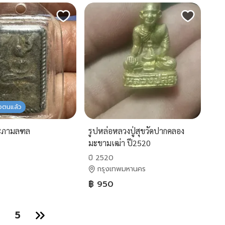
ัวตนแล้ว
ะภามลฑล
รูปหล่อหลวงปู่สุขวัดปากคลอง
มะขามเฒ่า ปี2520
ปี 2520
กรุงเทพมหานคร
฿ 950
5