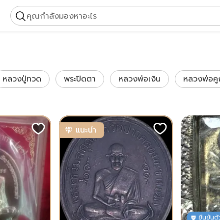
คุณกำลังมองหาอะไร
หลวงปู่ทวด
พระปิดตา
หลวงพ่อเงิน
หลวงพ่อค
แนะนำ
ยืนยันต