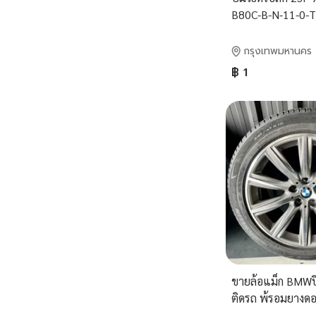
B80C-B-N-11-0-T
กรุงเทพมหานคร
฿ 1
ขายล้อแม็ก BMWป
ติดรถ พ้รอมยางด
ขอบ 18 สะภาพสวยเ