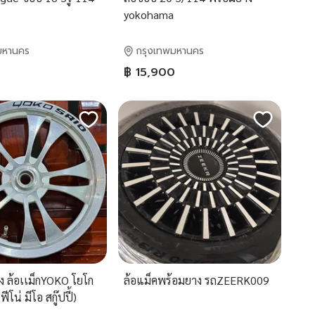
yokohama
มหานคร
กรุงเทพมหานคร
฿ 15,900
ง ล้อเเม็กYOKO โยโก
ล้อแม็คพร้อมยาง รถZEERK009
โน่ มีโอ สกู๊ปปี้)
ามสภาพ