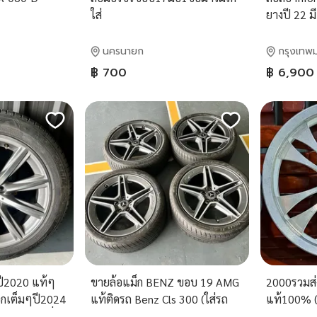
ใส่
ยางปี 22 มี
นครนายก
กรุงเทพ
฿ 700
฿ 6,900
ี2020 แท้ๆ
ขายล้อแม็ก BENZ ขอบ 19 AMG
2000รวมส่
อกเต็มๆปี2024
แท้ติดรถ Benz Cls 300 (ใส่รถ
แท้100% (ฟี
ดิมใหม่เอี่ยม
benz ได้ทุกรุ่น)
มือ2ขายต