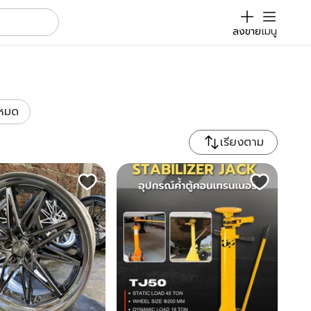
ลงขาย
เมนู
งหมด
เรียงตาม