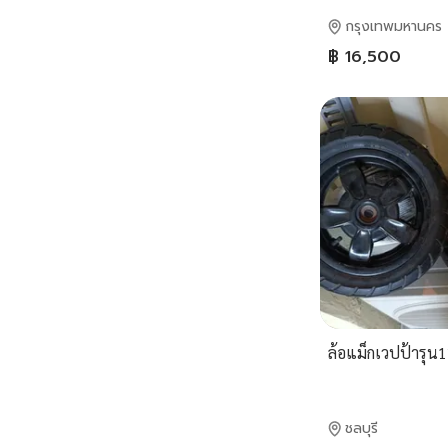
กรุงเทพมหานคร
฿ 16,500
ล้อแม็กเวปป้ารุน
ชลบุรี