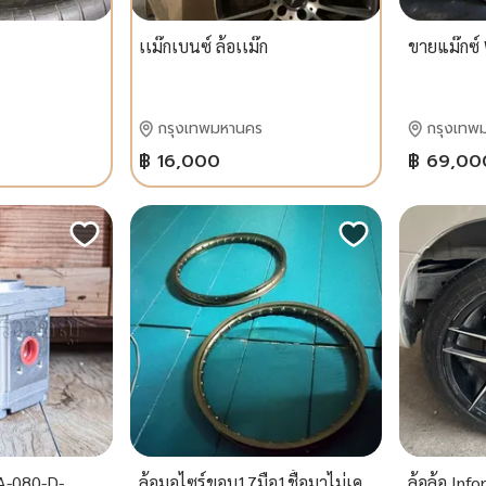
เเม๊กเบนซ์ ล้อเเม๊ก
ขายแม๊กซ์
กรุงเทพมหานคร
กรุงเทพ
฿ 16,000
฿ 69,00
-A-080-D-
ล้อมอไซร์ขอบ17มือ1ชื้ิอมาไม่เค
ล้อล้อ Inf