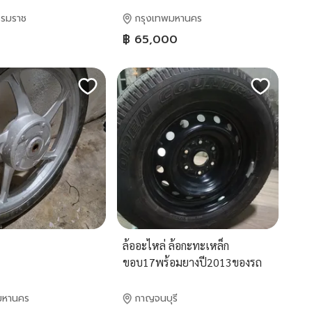
รรมราช
กรุงเทพมหานคร
฿ 65,000
ล้ออะไหล่ ล้อกะทะเหล็ก
ขอบ17พร้อมยางปี2013ของรถ
กะบะมิตซูบิชิไทรทัน
มหานคร
กาญจนบุรี