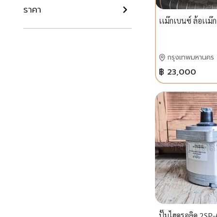
ราคา
เเม๊กเบนซ์ ล้อเเม๊ก
กรุงเทพมหานคร
฿ 23,000
ปั๊มไฮดรอลิค 2SP