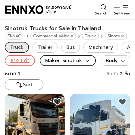
รถเชิงพาณิชย์
เอ็นโซ่
Search
Sell
Menu
Sinotruk Trucks for Sale in Thailand
ENNXO
Commercial Vehicle
Truck
Sinotruk
Truck
Trailer
Bus
Machinery
Agr
ล้าง
1
ค่า
Maker
:
Sinotruk
Body
หน้าที่
1
สินค้า
2
ชิ้น
Sort