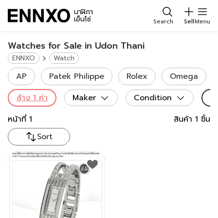
นาฬิกา
เอ็นโซ่
Search
Sell
Menu
Watches for Sale in Udon Thani
ENNXO
Watch
AP
Patek Philippe
Rolex
Omega
ล้าง
1
ค่า
Maker
Condition
Se
หน้าที่
1
สินค้า
1
ชิ้น
Sort