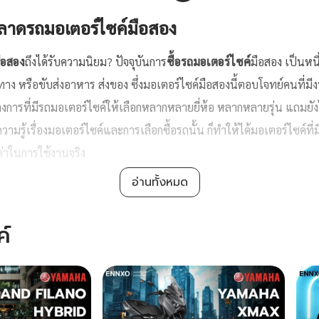
าดรถมอเตอร์ไซค์มือสอง
ือสอง
ถึงได้รับความนิยม? ปัจจุบันการ
ซื้อรถมอเตอร์ไซค์
มือสอง เป็นหน
ดินทาง หรือขับส่งอาหาร ส่งของ ซึ่งมอเตอร์ไซค์มือสองนี้ตอบโจทย์คนที
่างการที่มีรถมอเตอร์ไซค์ให้เลือกหลากหลายยี่ห้อ หลากหลายรุ่น แถมยังได้
้อมีความรู้เรื่องมอเตอร์ไซค์และการเลือกซื้อรถนั้น ก็ทำให้ได้มอเตอร์ไซค์ที่
ค่าในการใช้งานจริง
อ่านทั้งหมด
ะนิยมในกลุ่มคนซื้อแล้ว ยังนิยมในกลุ่มคนขายด้วยเช่นกัน สำหรับคนที
ใช้งาน อย่างน้อยก็ได้ส่งต่อให้เจ้าของคนใหม่ดีกว่าปล่อยทิ้งไว้ให้เสียมูลค
ค์
มนิยมสูงเรื่อยมา มีการแลกเปลี่ยน
มอไซค์
ผ่านเว็บ
ซื้อขายมอเตอร์ไซค
หนึ่งแพลตฟอร์มคุณภาพให้คุณได้ซื้อขาย
มอเตอร์ไซค์
มือสอง ในแบบลง