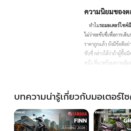
ความนิยมของตล
ทำไม
รถมอเตอร์ไซค์ม
ไม่ว่าจะขับขี่เพื่อการเ
ราคาถูกแล้ว ยังมีข้อดีอย
ขับขี่ กล่าวได้ว่าถ้าผู้ซื
หนึ่ง ที่มาพร้อมความคุ้ม
มอไซค์มือสอง
นอกจากจ
ยังไม่ถูกใจ หรือว่าไม่ได้
บทความน่ารู้เกี่ยวกับมอเตอร์ไซ
จักรยานยนต์จึงได้รับควา
ENNXO (เอ็นโซ่) ก็เป็น