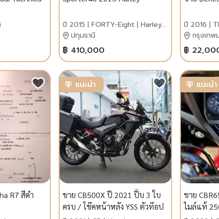
i
ปี 2015 | FORTY-Eight | Harley
ปี 2016 | T
Davidson
ปทุมธานี
กรุงเทพ
฿ 410,000
฿ 22,00
แนะนำ
แนะนำ
ha R7 สีดำ
ขาย CB500X ปี 2021 ปี๊บ 3 ใบ
ขาย CBR65
ครบ / โช๊คหน้าหลัง YSS ตัวท๊อป
ไมล์แท้ 2