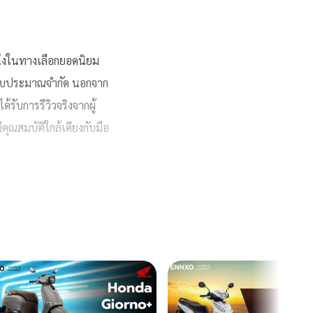
ึ่งในทางเลือกยอดนิยม
่มีงบประมาณจำกัด นอกจาก
รับการรีวิวจริงจากผู้
มีคุณสมบัติใกล้เคียงกับมือ
่ซื้อมอเตอร์ไซค์มาแล้ว
่า ดังนั้นตลาดรถ
์ออนไลน์
กันมากขึ้น ซึ่ง
ประกาศฟรี!