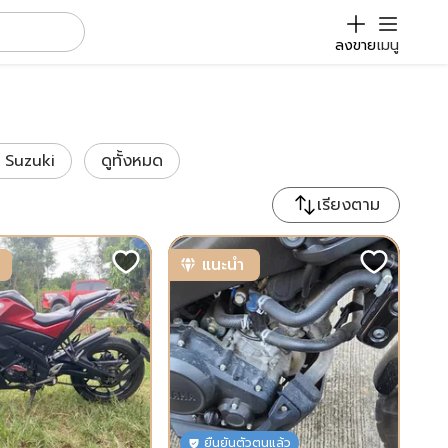
ลงขาย
เมนู
Suzuki
ดูทั้งหมด
เรียงตาม
แนะนำ
ยืนยันตัวตนแล้ว