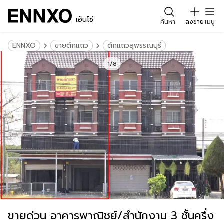
เอ็นโซ่
ค้นหา
ลงขาย
เมนู
ENNXO
ขายตึกแถว
ตึกแถวสุพรรณบุรี
1/8
ขายด่วน อาคารพาณิชย์/สำนักงาน 3 ชั้นครึ่ง