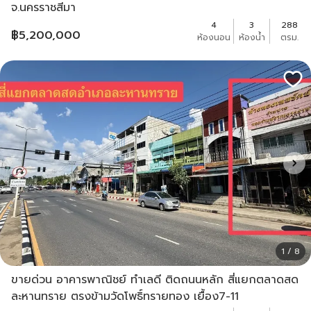
จ.นครราชสีมา
4
3
288
฿
5,200,000
ห้องนอน
ห้องน้ำ
ตรม.
1 / 8
ขายด่วน อาคารพาณิชย์ ทำเลดี ติดถนนหลัก สี่แยกตลาดสด
ละหานทราย ตรงข้ามวัดโพธิ์ทรายทอง เยื้อง7-11