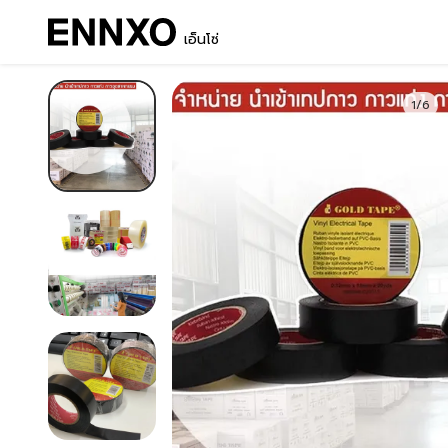
เอ็นโซ่
1/6