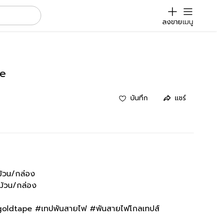
ลงขาย
เมนู
pe
บันทึก
แชร์
้วน/กล่อง
ม้วน/กล่อง
oldtape #เทปพันสายไฟ #พันสายไฟโกลเทปส์