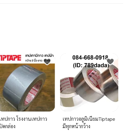
เทปกาว โรงงานเทปกาว
เทปกาวอลูมิเนียมTiptape
ปิดกล่อง
มีทุกหน้ากว้าง