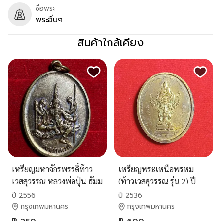
ชื่อพระ
พระอื่นๆ
สินค้าใกล้เคียง
เหรียญมหาจักรพรรดิ์ท้าว
เหรียญพระเหนือพรหม
เวสสุวรรณ หลวงพ่อปุ่น ธัมม
(ท้าวเวสสุวรรณ รุ่น 2) ปี
ปาโล วัดป่าบ้านสังข์ จังหวัด
2536 หลวงพ่ออิฏฐ์ วัดจุฬา
ปี 2556
ปี 2536
ร้อยเอ็ด
มณี
กรุงเทพมหานคร
กรุงเทพมหานคร