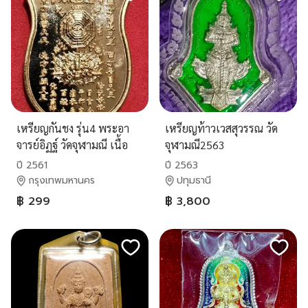
เหรียญกันชง รุ่น4 พระอา
เหรียญท้าวเวสสุวรรณ วัด
จารย์อิฏฐ์ วัดจุฬามณี เนื้อ
จุฬามณี2563
ทองแดง ตอกโค๊ต
ปี 2561
ปี 2563
กรุงเทพมหานคร
ปทุมธานี
฿ 299
฿ 3,800