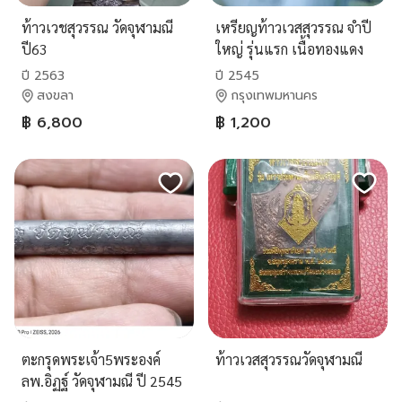
ท้าวเวชสุวรรณ วัดจุฬามณี
เหรียญท้าวเวสสุวรรณ จำปี
ปี63
ใหญ่ รุ่นแรก เนื้อทองแดง
ชุบ 3K หลวงพ่ออิฏฐ์ วัดจุฬา
ปี 2563
ปี 2545
มณี ปี 2545 รายละเอียด เห
สงขลา
กรุงเทพมหานคร
รียญท้าวเวสสุวรรณ จำปี
฿ 6,800
฿ 1,200
ใหญ่ รุ่นแรก เนื้อทองแดง
ชุบ
ตะกรุดพระเจ้า5พระองค์
ท้าวเวสสุวรรณวัดจุฬามณี
ลพ.อิฏฐ์ วัดจุฬามณี ปี 2545