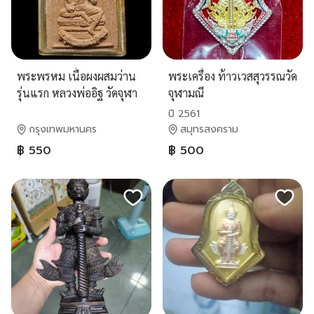
พระพรหม เนื้อผงผสมว่าน
พระเครื่อง ท้าวเวสสุวรรณวัด
รุ่นแรก หลวงพ่ออิฐ วัดจุฬา
จุฬามณี
มณี ปี 36
ปี 2561
กรุงเทพมหานคร
สมุทรสงคราม
฿ 550
฿ 500