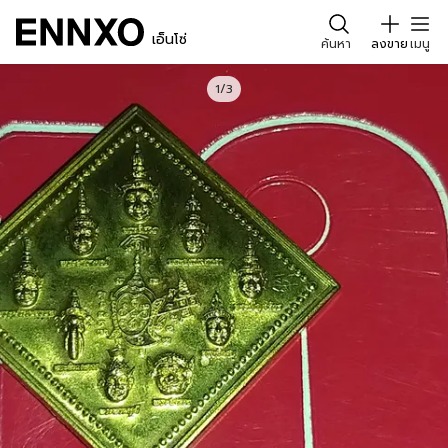
เอ็นโซ่
ค้นหา
ลงขาย
เมนู
1/3