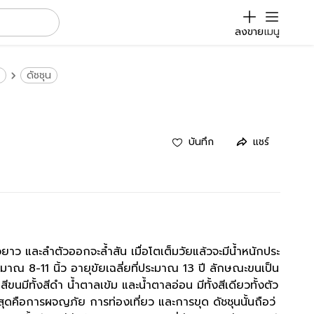
ลงขาย
เมนู
ดัชชุน
บันทึก
แชร์
ำตัวยาว และลำตัวออกจะล้ำสัน เมื่อโตเต็มวัยแล้วจะมีน้ำหนักประ
ณ 8-11 นิ้ว อายุขัยเฉลี่ยที่ประมาณ 13 ปี ลักษณะขนเป็น
ีขนมีทั้งสีดำ น้ำตาลเข้ม และน้ำตาลอ่อน มีทั้งสีเดียวทั้งตัว
ที่สุดคือการผจญภัย การท่องเที่ยว และการขุด ดัชชุนนั้นถือว่