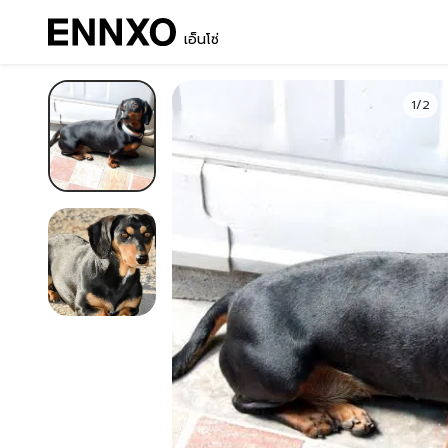
เอ็นโซ่
1/2