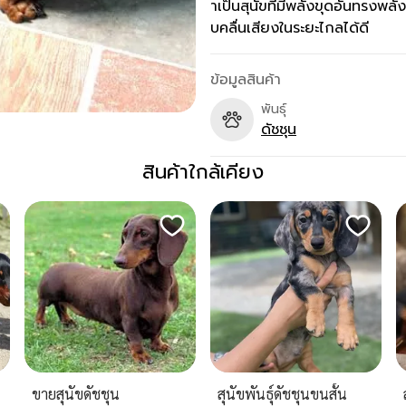
าเป็นสุนัขที่มีพลังขุดอันทรงพล
บคลื่นเสียงในระยะไกลได้ดี
ข้อมูลสินค้า
พันธุ์
ดัชชุน
สินค้าใกล้เคียง
ขายสุนัขดัชชุน
สุนัขพันธุ์ดัชชุนขนสั้น