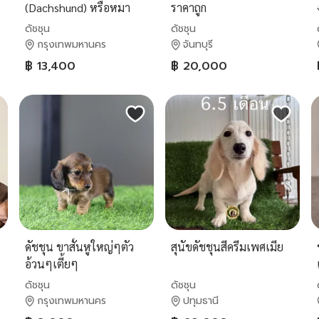
(Dachshund) หรือหมา
ราคาถูก
ไส้กรอก
ดัชชุน
ดัชชุน
กรุงเทพมหานคร
จันทบุรี
฿ 13,400
฿ 20,000
ดัชชุน ขาสั้นหูใหญ่ๆตัว
สุนัขดัชชุนสีครีมเพศเมีย
อ้วนๆเตี้ยๆ
ดัชชุน
ดัชชุน
กรุงเทพมหานคร
ปทุมธานี