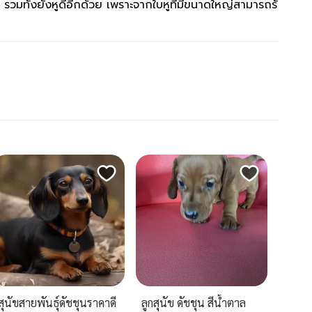
ัง รวมทั้งยังหูดีอีกด้วย เพราะจากใบหูที่มีขนาดใหญ่สามารถรั
สุนัขสายพันธุ์ดัชชุนราคาดี
ลูกสุนัข ดัชชุน สีน้ำตาล