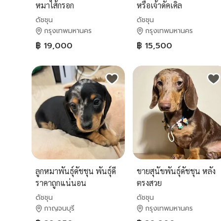
หมาไส้กรอก
หรือเจ้าดัคเคิล
ดัชชุน
ดัชชุน
กรุงเทพมหานคร
กรุงเทพมหานคร
฿ 19,000
฿ 15,500
ลูกหมาพันธุ์ดัชชุน พันธุ์ดี
ขายสุนัขพันธุ์ดัชชุน หลัง
ราคาถูกแน่นอน
ตรงสวย
ดัชชุน
ดัชชุน
กาญจนบุรี
กรุงเทพมหานคร