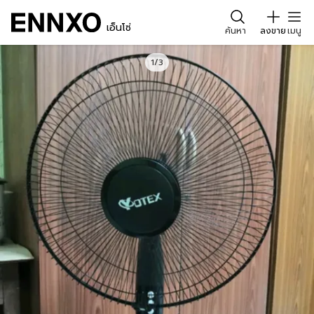
เอ็นโซ่
ค้นหา
ลงขาย
เมนู
1/3