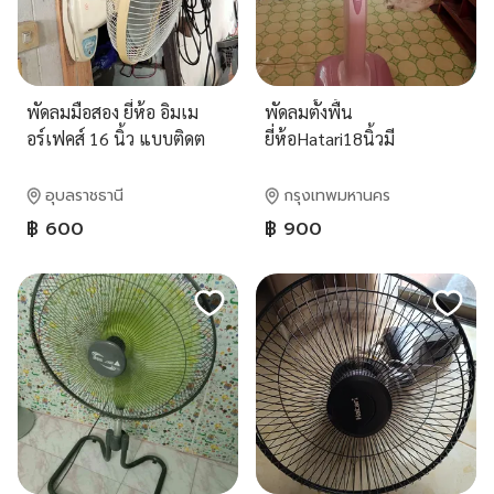
พัดลมมือสอง ยี่ห้อ อิมเม
พัดลมตั้งพื้น
อร์เฟคส์ 16 นิ้ว แบบติดต
ยี่ห้อHatari18นิ้วมี
ผนัง
รีโมทคอนโทรล
อุบลราชธานี
กรุงเทพมหานคร
฿ 600
฿ 900