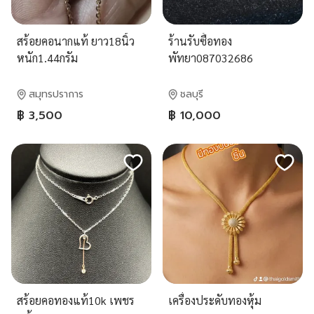
สร้อยคอนากแท้ ยาว18นิ้ว
ร้านรับซื้อทอง
หนัก1.44กรัม
พัทยา087032686
ราคา3500บาทส่งฟรี
สมุทรปราการ
ชลบุรี
฿ 3,500
฿ 10,000
สร้อยคอทองแท้10k เพชร
เครื่องประดับทองหุ้ม