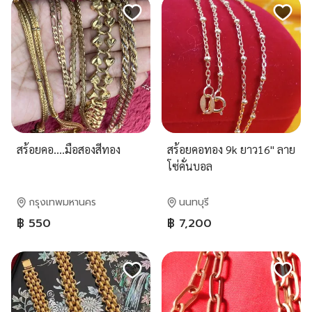
สร้อยคอ….มือสองสีทอง
สร้อยคอทอง 9k ยาว16" ลาย
โซ่คั่นบอล
กรุงเทพมหานคร
นนทบุรี
฿ 550
฿ 7,200