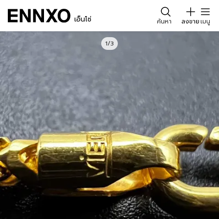
เอ็นโซ่
ค้นหา
ลงขาย
เมนู
1/3