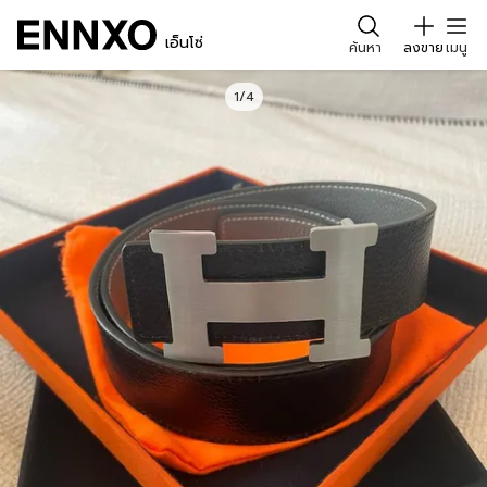
เอ็นโซ่
ค้นหา
ลงขาย
เมนู
1/4