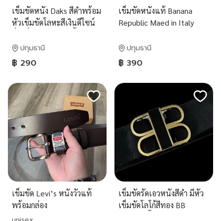
เข็มขัดหนัง Daks สีดำพร้อม
เข็มขัดหนังแท้ Banana
หัวเข็มขัดโลหะสีเงินดีไซน์
Republic Maed in Italy
สี่เหลี่ยมขนาด~40นิ้ว
Size 40
ปทุมธานี
ปทุมธานี
฿ 290
฿ 390
เข็มขัด Levi’s หนังวัวแท้
เข็มขัดรัดเอวหนังสีดำ มีหัว
พร้อมกล่อง
เข็มขัดโลโก้สีทอง BB
ขนาด30นิ้ว
unisex