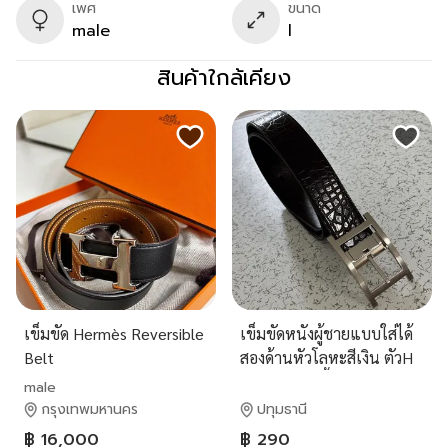
เพศ
ขนาด
male
l
สินค้าใกล้เคียง
เข็มขัด Hermès Reversible
เข็มขัดหนังผู้ชายแบบใส่ได้
Belt
สองด้านหัวโลหะสีเงิน ตัวH
ขนาด30-36นิ้ว
male
กรุงเทพมหานคร
ปทุมธานี
฿ 16,000
฿ 290