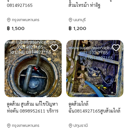
0814927165
ส้วมไทรม้า ท่าอิฐ
ป้อมปราบศัตรูพ่าย
รัตนาธิเบศร์ งามวงศ์วาน
บางกอกใหญ่ สัมพันธธวงศ์
กรุงเทพมหานคร
นนทบุรี
คลองสาน พระนคร
฿ 1,500
฿ 1,200
ดูดส้วม สูบส้วม แก้ไขปัญหา
ดูดส้วมไกล้
ท่อตัน 0898952611 บริการ
ฉัน0814927165สูบส้วมไกล้
24 ช.ม
ฉัน
กรุงเทพมหานคร
ปทุมธานี