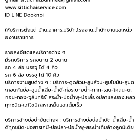
gmail sittichai.bunmee@gmail.com
www.sittichaiservice.com
ID LINE Dooknoi
ให้บริการตั้งแต่ บ้าน,อาคาร,บริษัท,โรงงาน,สำนักงานและหน่ว
ยงานราชการ
รายละเอียดและบริการต่าง ๆ
มีรถบริการ รถขนาด 2 ขนาด
รถ 4 ล้อ บรรจุ ได้ 4 คิว
รถ 6 ล้อ บรรจุ ได้ 10 คิว
บริการงานสูบต่าง ๆ : บริการ-ดูดส้วม-สูบส้วม-สูบไขมัน-สูบต
ะกอนก้นบ่อ-สูบน้ำเสีย-น้ำดี-ท่อระบายน้ำ-กาก-เลน-โคลน-ตะ
กอน-ทอง-จุลินทรีย์ สระน้ำ-บ่อน้ำพุ-บ่อเลี้ยงปลาและของเหลว
ทุกชนิด-แก้ไขปัญหาเหม็นและเต็มเร็ว
บริการล้างบ่อบำบัดต่างๆ : บริการล้างบ่อบ่อบำบัด น้ำเสีย-น้ำ
ดีทุกชนิด-บ่อสารเคมี-บ่อปลา-บ่อน้ำพุ-สระน้ำเก็บล้างลูกมีเดีย