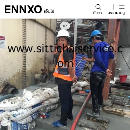
เอ็นโซ่
ค้นหา
ลงขาย
เมนู
1/5