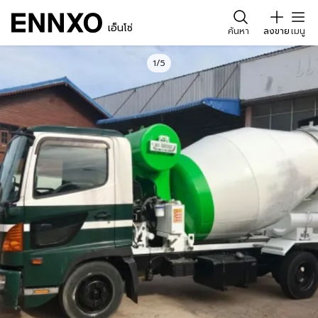
เอ็นโซ่
ค้นหา
ลงขาย
เมนู
1/5