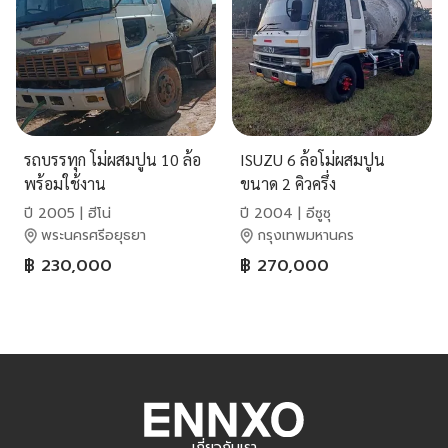
รถบรรทุก โม่ผสมปูน 10 ล้อ
ISUZU 6 ล้อโม่ผสมปูน
พร้อมใช้งาน
ขนาด 2 คิวครึ่ง
ปี 2005 | ฮีโน่
ปี 2004 | อีซูซุ
พระนครศรีอยุธยา
กรุงเทพมหานคร
฿ 230,000
฿ 270,000
เกี่ยวกับเรา