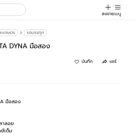
ลงขาย
เมนู
และเกษตร
รถบรรทุก
OTA DYNA มือสอง
บันทึก
แชร์
A มือสอง
พลาลอย
ษีเต็ม