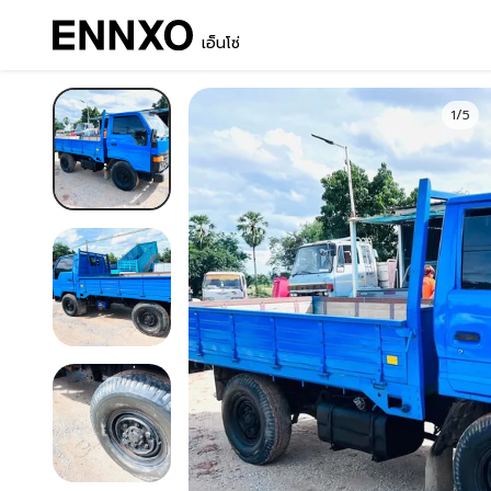
เอ็นโซ่
1/5