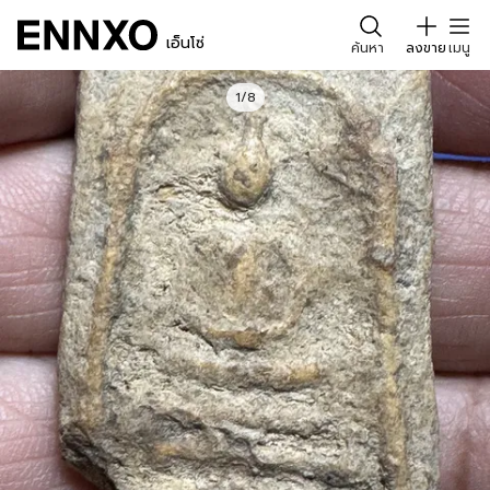
เอ็นโซ่
ค้นหา
ลงขาย
เมนู
1/8