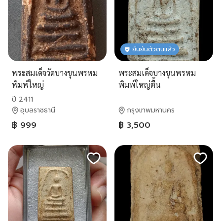
ยืนยันตัวตนแล้ว
พระสมเด็จวัดบางขุนพรหม
พระสมเด็จบางขุนพรหม
พิมพ์ใหญ่
พิมพ์ใหญ่ตื้น
ปี 2411
อุบลราชธานี
กรุงเทพมหานคร
฿ 999
฿ 3,500