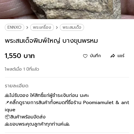
ENNXO
พระเครื่อง
พระสมเด็จ
พระสมเด็จพิมพ์ใหญ่ บางขุนพรหม
1,550 บาท
บันทึก
แชร์
โพสต์เมื่อ 1 ปีที่แล้ว
รายละเอียด
🙏ไม่รับจอง ให้สิทธิ์แก่ผู้ชำระเงินก่อน นะคะ
📌คลิ๊กดูรายการสินค้าทั้งหมดที่ชื่อร้าน Poomiamulet & ant
ique
📦สินค้าพร้อมจัดส่ง
🙏ขอบพระคุณลูกค้าทุกท่านค่ะ🙏