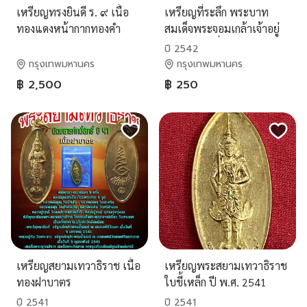
เหรียญทรงยินดี ร. ๙ เนื้อ
เหรียญที่ระลึก พระบาท
ทองแดงหน้ากากทองคำ
สมเด็จพระจอมเกล้าเจ้าอยู่
หัว (รัชกาลที่ ๔) หลัง พระ
ปี 2542
สยามเทวาธิราช พ.ศ.๒๕๔๒
กรุงเทพมหานคร
กรุงเทพมหานคร
ตลับเดิม สวยครับ
฿ 2,500
฿ 250
เหรียญสยามเทวาธิราช เนื้อ
เหรียญพระสยามเทวาธิราช
ทองฝาบาตร
ใบขี้เหล็ก ปี พ.ศ. 2541
ปี 2541
ปี 2541