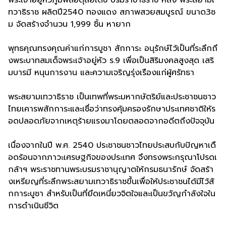
พระเจ้าอยู่หัวภูมิพลอดุลยเดช บรมราชาธิราช หลัง พระสยามเ
ทวาธิราช ผลิตปี2540 ทองแดง สภาพสวยสมบูรณ์ ขนาด3ซ
ม จัดสร้างจำนวน 1,999 ชิ้น หายาก
พุทธคุณทรงคุณค่าแก่การบูชา สักการะ อนุรักษ์ไว้เป็นที่ระลึกถึ
งพระบาทสมเด็จพระเจ้าอยู่หัว ร.9 เพื่อเป็นสิริมงคลสูงสุด เสริ
มบารมี หนุนการงาน และความเจริญรุ่งเรืองแก่ผู้ศรัทธา
พระสยามเทวาธิราช เป็นเทพที่พระมหากษัตริย์และประชาชนชาว
ไทยเคารพสักการะและเชื่อว่าทรงคุ้มครองรักษาประเทศชาติให้ร
อดปลอดภัยจากเหตุร้ายแรงมาโดยตลอดจากอดีตถึงปัจจุบัน
เนื่องจากในปี พ.ศ. 2540 ประชาชนชาวไทยประสบกับปัญหาเดื
อดร้อนจากภาวะเศรษฐกิจของประเทศ จึงทรงพระกรุณาโปรดเ
กล้าฯ พระราชทานพระบรมราชานุญาตให้กรมธนารักษ์ จัดสร้า
งเหรียญที่ระลึกพระสยามเทวาธิราชขึ้นเพื่อให้ประชาชนได้มีไว้สั
กการะบูชา สำหรับเป็นที่ยึดเหนี่ยวจิตใจและเป็นขวัญกำลังใจใน
การดำเนินชีวิต