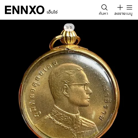
เอ็นโซ่
ค้นหา
ลงขาย
เมนู
1/6