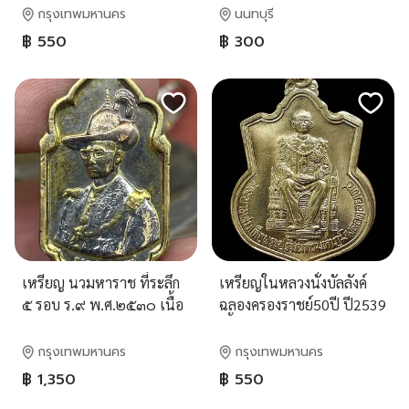
กรุงเทพมหานคร
นนทบุรี
฿ 550
฿ 300
เหรียญ นวมหาราช ที่ระลึก
เหรียญในหลวงนั่งบัลลังค์
๕ รอบ ร.๙ พ.ศ.๒๕๓๐ เนื้อ
ฉลองครองราชย์50ปี ปี2539
เงินสามกษัตริย์ กล่องเดิม
เนื้ออัลปาก้า พิมพ์นิยม
สวยครับ
กรุงเทพมหานคร
กรุงเทพมหานคร
฿ 1,350
฿ 550