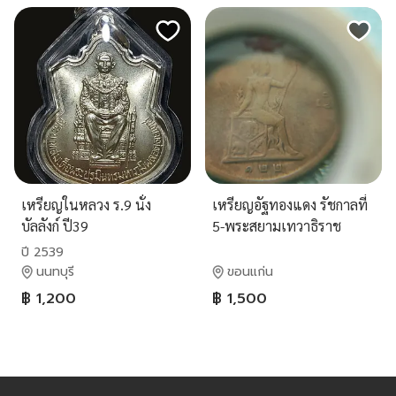
เหรียญในหลวง ร.9 นั่ง
เหรียญอัฐทองแดง รัชกาลที่
บัลลังก์ ปี39
5-พระสยามเทวาธิราช
รศ.122 พิมพ์เล็ก พระเศียร
ปี 2539
กลับ หายาก ตัวติด
นนทบุรี
ขอนแก่น
฿ 1,200
฿ 1,500