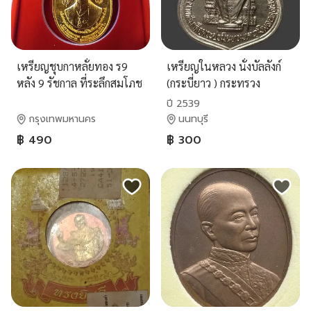
เหรียญชุบกาหลั่ยทอง ร9
เหรียญในหลวง นั่งบัลลังก์
หลัง 9 รัชกาล ที่ระลึกสมโภช
(กระบี่ยาว ) กระทรวง
กรุง 200 ปี 2525
มหาดไทย สร้างปี 2539
ปี 2539
กรุงเทพมหานคร
นนทบุรี
฿ 490
฿ 300