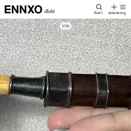
เอ็นโซ่
ค้นหา
ลงขาย
เมนู
1/10