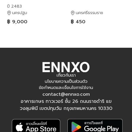
โพ ยาว24ซม. เป็นพระ
ปี 2483
ขรรค์ที่จะสร้างขึ้นตามตำรา
นครปฐม
นครศรีธรรมราช
฿ 9,000
฿ 450
เกี่ยวกับเรา
นโยบายความเป็นส่วนตัว
ข้อกำหนดและเงื่อนไขการใช้งาน
contact@ennxo.com
อาคารเกษร ทาวเวอร์ ชั้น 26 ถนนราชดำริ แข
วงลุมพินี เขตปทุมวัน กรุงเทพมหานคร 10330