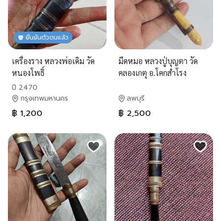
ยืนยันตัวตนแล้ว
เครื่องราง​ หลวงพ่อเดิม​ วัด
มีดหมอ หลวงปู่บุญตา วัด
หนองโพธิ์​
คลองเกตุ อ.โคกสำโรง
จ.ลพบุรี
ปี 2470
กรุงเทพมหานคร
ลพบุรี
฿ 1,200
฿ 2,500