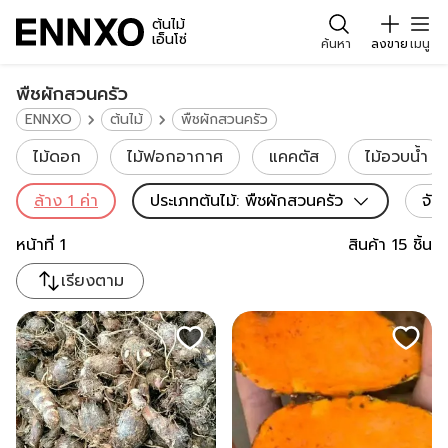
ต้นไม้
เอ็นโซ่
ค้นหา
ลงขาย
เมนู
พืชผักสวนครัว
ENNXO
ต้นไม้
พืชผักสวนครัว
ไม้ดอก
ไม้ฟอกอากาศ
แคคตัส
ไม้อวบน้ำ
ล้าง
1
ค่า
ประเภทต้นไม้
:
พืชผักสวนครัว
จัง
หน้าที่
1
สินค้า
15
ชิ้น
เรียงตาม