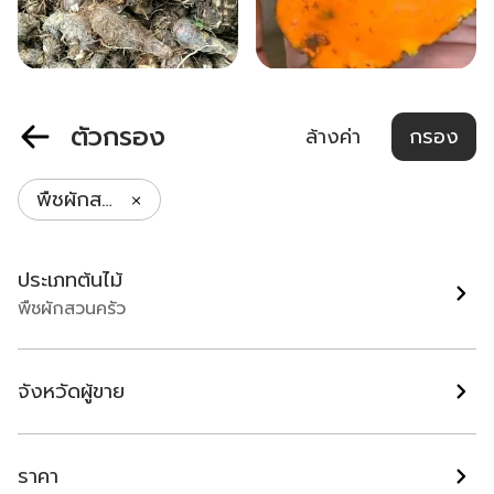
เผือกหอม,ลูกเผือกหอม
แม่ขมิ้นทาวัวชน,ทาไก่
ตัวกรอง
ล้างค่า
กรอง
เพชรบุรี
เพชรบุรี
พืชผักสวนครัว
฿ 15
฿ 25
ประเภทต้นไม้
พืชผักสวนครัว
จังหวัดผู้ขาย
ราคา