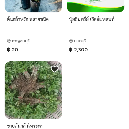
ต้นกล้าพริก หลายชนิด
ปุ๋ยอินทรีย์ เวิลด์แพลนท์
กาญจนบุรี
นนทบุรี
฿ 20
฿ 2,300
ขายต้นกล้าโหระพา