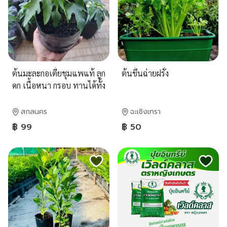
ต้นมะละกอเตี้ยชุมแพแท้ ลูก
ต้นขึ้นฉ่ายฝรั่ง
ดก เนื้อหนา กรอบ ทานได้ทั้ง
ดิบและสุก
สกลนคร
ฉะเชิงเทรา
฿ 99
฿ 50