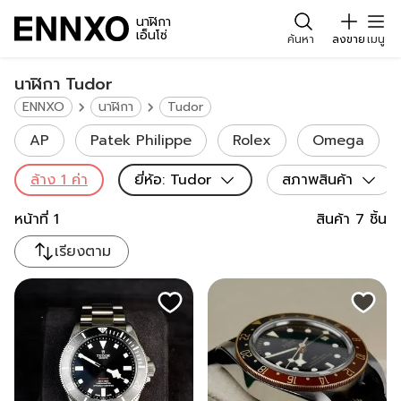
นาฬิกา
เอ็นโซ่
ค้นหา
ลงขาย
เมนู
นาฬิกา Tudor
ENNXO
นาฬิกา
Tudor
AP
Patek Philippe
Rolex
Omega
ล้าง
1
ค่า
ยี่ห้อ
:
Tudor
สภาพสินค้า
หน้าที่
1
สินค้า
7
ชิ้น
เรียงตาม