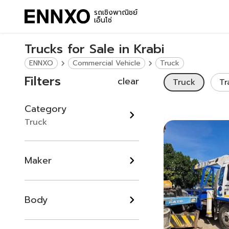
รถเชิงพาณิชย์
เอ็นโซ่
Trucks for Sale in Krabi
ENNXO
Commercial Vehicle
Truck
Filters
clear
Truck
Tr
Category
Truck
Maker
Body