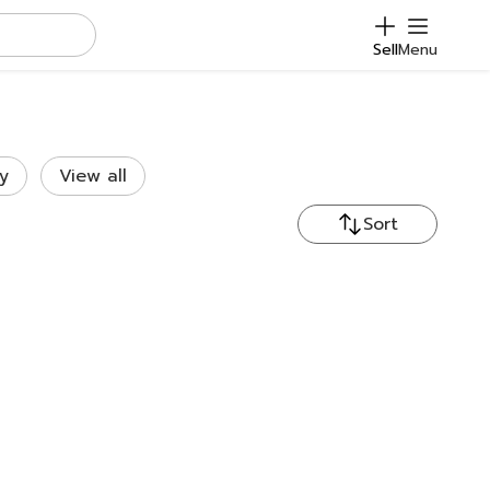
Sell
Menu
y
View all
Sort