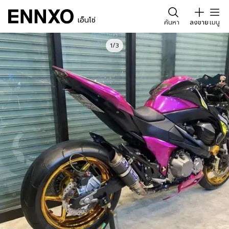
เอ็นโซ่
ค้นหา
ลงขาย
เมนู
1/3