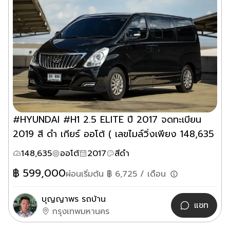
#HYUNDAI #H1 2.5 ELITE ปี 2017 จดทะเบียน
2019 สี ดำ เกียร์ ออโต้ ( เลขไมล์วิ่งเพียง 148,635
km ) จัดโปรสุดพิเศษ ราคา 599,000 บาท เท่านั้น
148,635
ออโต้
2017
สีดำ
฿
599,000
ผ่อนเริ่มต้น ฿
6,725
/ เดือน
บุญญาพร รถบ้าน
แชท
กรุงเทพมหานคร