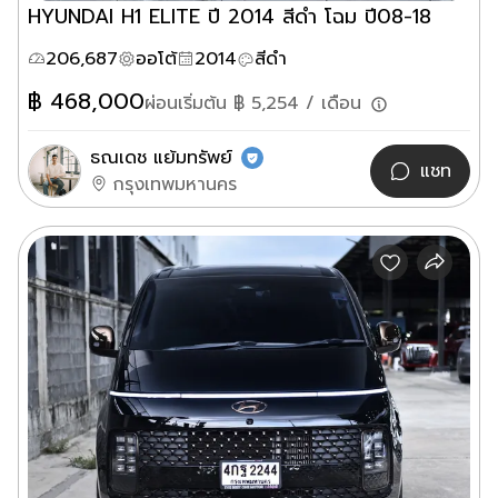
HYUNDAI H1 ELITE ปี 2014 สีดำ โฉม ปี08-18
206,687
ออโต้
2014
สีดำ
฿
468,000
ผ่อนเริ่มต้น ฿
5,254
/ เดือน
ธณเดช แย้มทรัพย์
แชท
กรุงเทพมหานคร