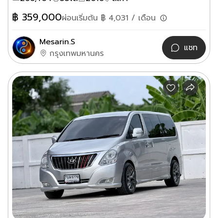
฿
359,000
ผ่อนเริ่มต้น ฿
4,031
/ เดือน
Mesarin.S
แชท
กรุงเทพมหานคร