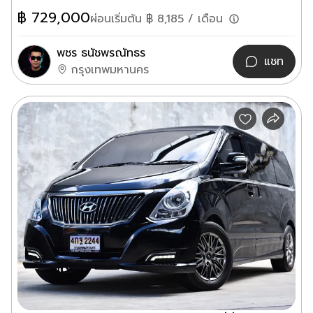
฿
729,000
ผ่อนเริ่มต้น ฿
8,185
/ เดือน
พชร ธนัชพรณัทธร
แชท
กรุงเทพมหานคร