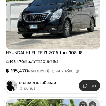
HYUNDAI H1 ELITE ปี 2016 โฉม ปี08-18
195,470
ออโต้
2016
สีดำ
฿
195,470
ผ่อนเริ่มต้น ฿
2,194
/ เดือน
ธณเดช ขายรถมือสอง
แชท
นนทบุรี