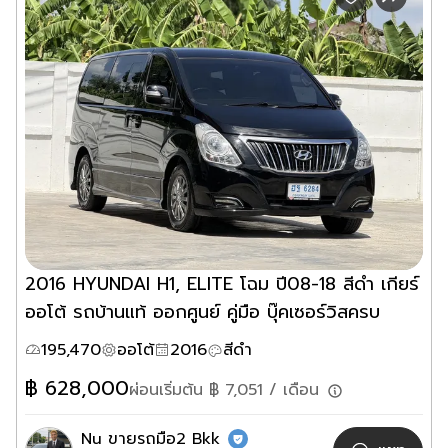
2016 HYUNDAI H1, ELITE โฉม ปี08-18 สีดำ เกียร์
ออโต้ รถบ้านแท้ ออกศูนย์ คู่มือ บุ๊คเซอร์วิสครบ
195,470
ออโต้
2016
สีดำ
฿
628,000
ผ่อนเริ่มต้น ฿
7,051
/ เดือน
Nu ขายรถมือ2 Bkk