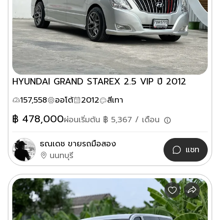
HYUNDAI GRAND STAREX 2.5 VIP ปี 2012
157,558
ออโต้
2012
สีเทา
฿
478,000
ผ่อนเริ่มต้น ฿
5,367
/ เดือน
ธณเดช ขายรถมือสอง
แชท
นนทบุรี