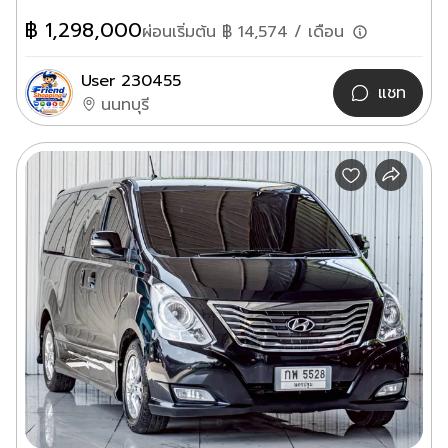
฿
1,298,000
ผ่อนเริ่มต้น ฿
14,574
/ เดือน
User 230455
แชท
นนทบุรี