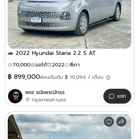
🚗 2022 Hyundai Staria 2.2 S AT
70,000
ออโต้
2022
สีเทา
฿
899,000
ผ่อนเริ่มต้น ฿
10,094
/ เดือน
พชร ธนัชพรณัทธร
แชท
กรุงเทพมหานคร