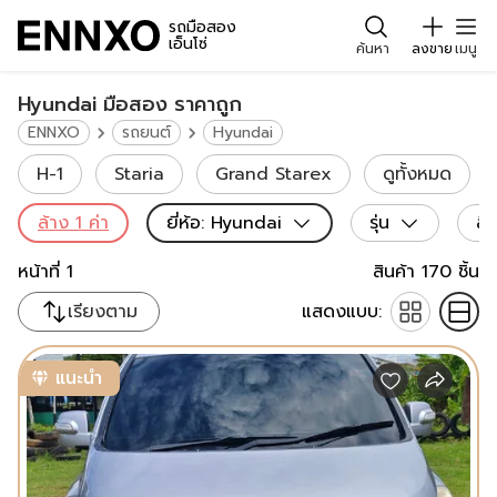
รถมือสอง
เอ็นโซ่
ค้นหา
ลงขาย
เมนู
Hyundai มือสอง ราคาถูก
ENNXO
รถยนต์
Hyundai
H-1
Staria
Grand Starex
ดูทั้งหมด
ล้าง
1
ค่า
ยี่ห้อ
:
Hyundai
รุ่น
สี
หน้าที่
1
สินค้า
170
ชิ้น
เรียงตาม
แสดงแบบ:
แนะนำ