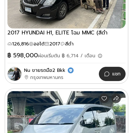
2017 HYUNDAI H1, ELITE โฉม MMC (สีดำ
126,816
ออโต้
2017
สีดำ
฿
598,000
ผ่อนเริ่มต้น ฿
6,714
/ เดือน
Nu ขายรถมือ2 Bkk
แชท
กรุงเทพมหานคร