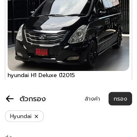
hyundai H1 Deluxe ปี2015
200,000
ออโต้
2015
สีดำ
ตัวกรอง
฿
445,000
ล้างค่า
กรอง
ผ่อนเริ่มต้น ฿
4,996
/ เดือน
Real Garage
Hyundai
แชท
กรุงเทพมหานคร