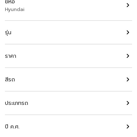
ยี่ห้อ
Hyundai
รุ่น
ราคา
สีรถ
2023 Hyundai H1 2.5 Elite AT มือเดียวป้ายแดง
ผลิต 2019 จด 2023 ไมล์น้อย
ประเภทรถ
31,000
ออโต้
2023
สีดำ
฿
729,000
ปี ค.ศ.
ผ่อนเริ่มต้น ฿
8,185
/ เดือน