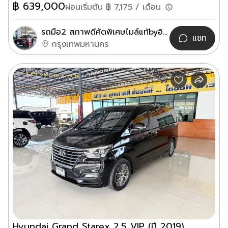
฿
639,000
ผ่อนเริ่มต้น ฿
7,175
/ เดือน
รถมือ2 สภาพดีคัดพิเศษไมล์แท้byอิณ
แชท
กรุงเทพมหานคร
Hyundai Grand Starex 2.5 VIP (ปี 2019)