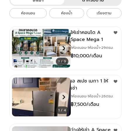
ห้องนอน
ห้องน้ำ
เรียงตาม
ให้เช่าคอนโด A
Space Mega 1
บางนา
1
ห้องนอน
•
1
ห้องน้ำ
•
29
ตรม.
฿
10,000
/เดือน
1 / 9
เอ สเปซ เมกา 1 ให้
เช่า
1
ห้องนอน
•
1
ห้องน้ำ
•
26
ตรม.
฿
7,500
/เดือน
1 / 4
ว่างให้เช่า A Space