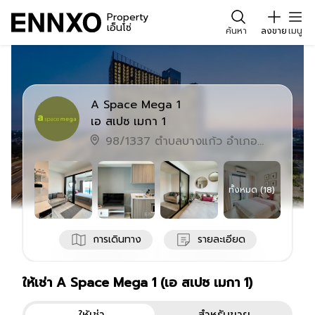
Property
เอ็นโซ่
ค้นหา
ลงขาย
เมนู
A Space Mega 1
เอ สเปซ เมกา 1
98/1337 ตำบลบางแก้ว อำเภอ
บางพลี สมุทรปราการ 10540
ทั้งหมด (
18
)
การเดินทาง
รายละเอียด
ให้เช่า A Space Mega 1 (เอ สเปซ เมกา 1)
ยูนิตโครงการทั้งหมด
คอนโด
A Space Mega 1 (เอ สเปซ เมกา 1
คอนโด
A Sp
ให้เช่า
สำหรับขาย